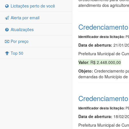
atendimento dos agricultor
Licitações perto de você
Alerta por email
Credenciamento 
Atualizações
PB
Identificador desta licitação:
Por preço
Data de abert
u
ra:
21/01/2
Top 50
Prefeitura Municipal de Cur
Valor
: R$ 2.448.000,00
Objeto:
Credenciamento par
demandas do Município de 
Credenciamento 
PB
Identificador desta licitação:
Data de abert
u
ra:
18/02/2
Prefeitura Municipal de Cur