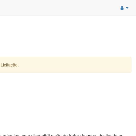
Licitação.
 máquina, com disponibilização de trator de pneu, destinada ao