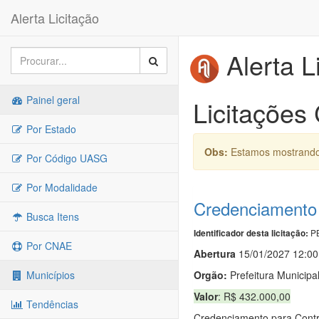
Alerta Licitação
Alerta L
Painel geral
Licitações
Por Estado
Obs:
Estamos mostrando 
Por Código UASG
Por Modalidade
Credenciamento 
Busca Itens
PB
Identificador desta licitação:
Por CNAE
Abert
u
ra
15/01/2027 12:00
Orgão:
Prefeitura Municipa
Municípios
Valor
: R$ 432.000,00
Tendências
Credenciamento para Contra