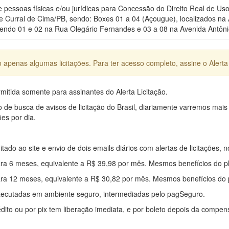
pessoas físicas e/ou jurídicas para Concessão do Direito Real de Uso
e Curral de Cima/PB, sendo: Boxes 01 a 04 (Açougue), localizados na
endo 01 e 02 na Rua Olegário Fernandes e 03 a 08 na Avenida Antôni
apenas algumas licitações. Para ter acesso completo, assine o Alerta 
mitida somente para assinantes do Alerta Licitação.
e busca de avisos de licitação do Brasil, diariamente varremos mais
ões por dia.
mitado ao site e envio de dois emails diários com alertas de licitações, n
ra 6 meses, equivalente a R$ 39,98 por mês. Mesmos benefícios do p
ra 12 meses, equivalente a R$ 30,82 por mês. Mesmos benefícios do 
xecutadas em ambiente seguro, intermediadas pelo pagSeguro.
édito ou por pix tem liberação imediata, e por boleto depois da compe