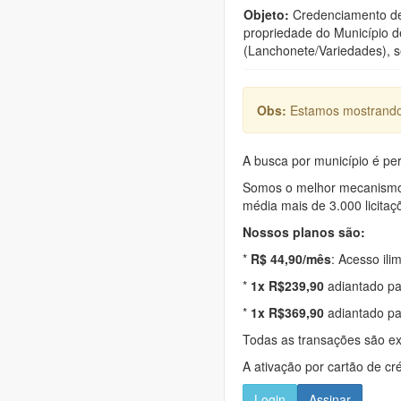
Objeto:
Credenciamento de 
propriedade do Município d
(Lanchonete/Variedades), s
Obs:
Estamos mostrando 
A busca por município é per
Somos o melhor mecanismo d
média mais de 3.000 licitaç
Nossos planos são:
*
R$ 44,90/mês
: Acesso ili
*
1x R$239,90
adiantado pa
*
1x R$369,90
adiantado pa
Todas as transações são e
A ativação por cartão de cr
Login
Assinar