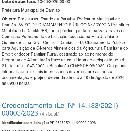
Data de abert
u
ra:
10/08/2026 09:00
Prefeitura Municipal de Damião
Objeto:
Prefeituras. Estado da Paraíba. Prefeitura Municipal de
Damião. AVISO DE CHAMAMENTO PÚBLICO Nº 3/2026 A Prefeitura
Municipal de Damião/PB, torna público que fará realizar através da
Comissão Permanente de Licitação, sediada na Rua Juviniano
Gomes de Lima, SN - Centro - Damião - PB, Chamamento Publico
para Aquisição de Gêneros Alimentícios da Agricultura Familiar e do
Empreendedor Familiar Rural, destinado ao atendimento do
Programa de Alimentação Escolar, considerando o disposto no art.
21, da Lei 11.947/2009 e Resolução CD/FNDE 06/2020. Os grupos
informais e/ou formais interessados deverão apresentar sua
documentação e projeto de venda até o dia 10 de Agosto de 2026,
às 09:00 horas
Credenciamento (Lei Nº 14.133/2021)
00003/2026
(4 visual.)
PB-2505352-11-00003-2026
Identificador desta licitação:
Data de abert
u
ra:
24/08/2026 09:00