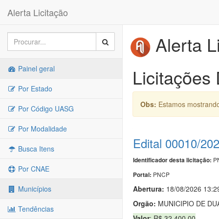
Alerta Licitação
Alerta L
Painel geral
Licitações
Por Estado
Obs:
Estamos mostrando 
Por Código UASG
Por Modalidade
Edital 00010/20
Busca Itens
PN
Identificador desta licitação:
Por CNAE
PNCP
Portal:
Abertura:
18/08/2026 13:2
Municípios
Orgão:
MUNICIPIO DE DU
Tendências
Valor
: R$ 32.400,00