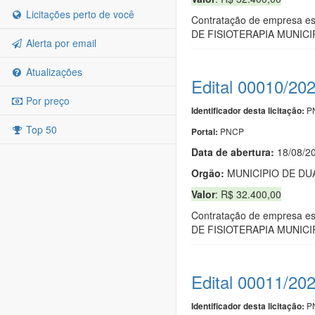
Licitações perto de você
Contratação de empresa 
DE FISIOTERAPIA MUNICI
Alerta por email
Atualizações
Edital 00010/20
Por preço
PN
Identificador desta licitação:
Top 50
PNCP
Portal:
Data de abert
u
ra:
18/08/2
Orgão:
MUNICIPIO DE DU
Valor
: R$ 32.400,00
Contratação de empresa 
DE FISIOTERAPIA MUNICI
Edital 00011/20
PN
Identificador desta licitação: