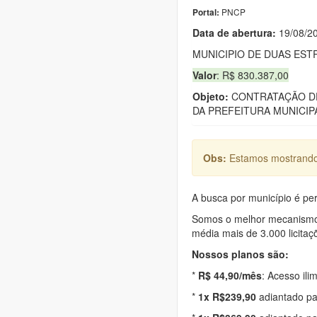
PNCP
Portal:
Data de abert
u
ra:
19/08/2
MUNICIPIO DE DUAS EST
Valor
: R$ 830.387,00
Objeto:
CONTRATAÇÃO DE
DA PREFEITURA MUNICIP
Obs:
Estamos mostrando 
A busca por município é per
Somos o melhor mecanismo d
média mais de 3.000 licitaç
Nossos planos são:
*
R$ 44,90/mês
: Acesso ili
*
1x R$239,90
adiantado pa