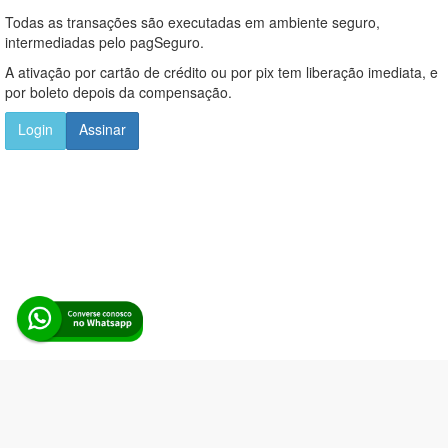
Todas as transações são executadas em ambiente seguro,
intermediadas pelo pagSeguro.
A ativação por cartão de crédito ou por pix tem liberação imediata, e
por boleto depois da compensação.
Login
Assinar
Alerta Licitação |
Política de privacidade
|
Quem somos
|
Para
desenvolvedores
|
API de Licitações
|
Cadastre-se
Rua dos Pinheiros, 136. SL 01. Maringá-PR. Email: