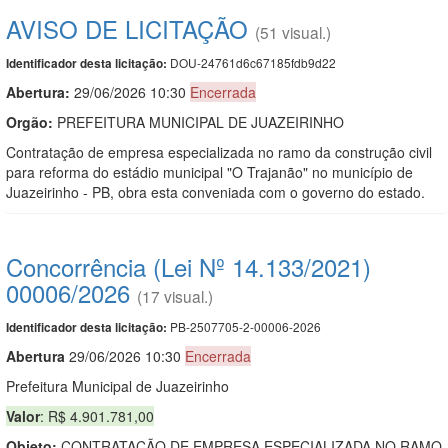
AVISO DE LICITAÇÃO
(51 visual.)
DOU-24761d6c67185fdb9d22
Identificador desta licitação:
Abertura:
29/06/2026 10:30
Encerrada
Orgão:
PREFEITURA MUNICIPAL DE JUAZEIRINHO
Contratação de empresa especializada no ramo da construção civil
para reforma do estádio municipal "O Trajanão" no município de
Juazeirinho - PB, obra esta conveniada com o governo do estado.
Concorrência (Lei Nº 14.133/2021)
00006/2026
(17 visual.)
PB-2507705-2-00006-2026
Identificador desta licitação:
Abert
u
ra
29/06/2026 10:30
Encerrada
Prefeitura Municipal de Juazeirinho
Valor
: R$ 4.901.781,00
Objeto:
CONTRATAÇÃO DE EMPRESA ESPECIALIZADA NO RAMO