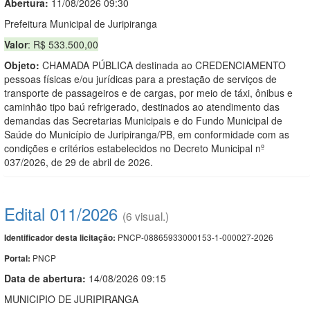
Abertura:
11/08/2026 09:30
Prefeitura Municipal de Juripiranga
Valor
: R$ 533.500,00
Objeto:
CHAMADA PÚBLICA destinada ao CREDENCIAMENTO
pessoas físicas e/ou jurídicas para a prestação de serviços de
transporte de passageiros e de cargas, por meio de táxi, ônibus e
caminhão tipo baú refrigerado, destinados ao atendimento das
demandas das Secretarias Municipais e do Fundo Municipal de
Saúde do Município de Juripiranga/PB, em conformidade com as
condições e critérios estabelecidos no Decreto Municipal nº
037/2026, de 29 de abril de 2026.
Edital 011/2026
(6 visual.)
PNCP-08865933000153-1-000027-2026
Identificador desta licitação:
PNCP
Portal:
Data de abert
u
ra:
14/08/2026 09:15
MUNICIPIO DE JURIPIRANGA