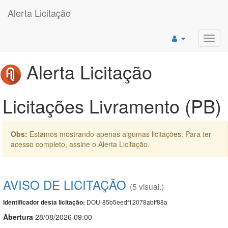
Alerta Licitação
Toggl
navig
Alerta Licitação
Licitações Livramento (PB)
Obs:
Estamos mostrando apenas algumas licitações. Para ter
acesso completo, assine o Alerta Licitação.
AVISO DE LICITAÇÃO
(5 visual.)
DOU-85b5eedf12078abff88a
Identificador desta licitação:
Abert
u
ra
28/08/2026 09:00