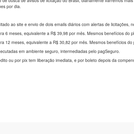
e busca de avisos de licitação do Brasil, diariamente varremos mais
ões por dia.
mitado ao site e envio de dois emails diários com alertas de licitações, n
ra 6 meses, equivalente a R$ 39,98 por mês. Mesmos benefícios do p
ra 12 meses, equivalente a R$ 30,82 por mês. Mesmos benefícios do 
xecutadas em ambiente seguro, intermediadas pelo pagSeguro.
édito ou por pix tem liberação imediata, e por boleto depois da compe
ítica de privacidade
|
Quem somos
|
Para desenvolvedores
|
API de Lic