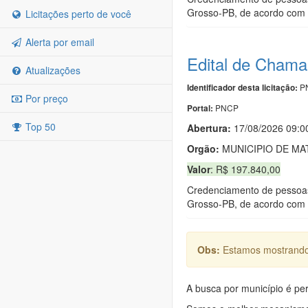
Grosso-PB, de acordo com c
Licitações perto de você
Alerta por email
Edital de Chama
Atualizações
PN
Identificador desta licitação:
Por preço
PNCP
Portal:
Top 50
Abertura:
17/08/2026 09:0
Orgão:
MUNICIPIO DE M
Valor
: R$ 197.840,00
Credenciamento de pessoas 
Grosso-PB, de acordo com c
Obs:
Estamos mostrando 
A busca por município é per