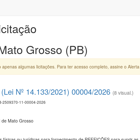
icitação
 Mato Grosso (PB)
apenas algumas licitações. Para ter acesso completo, assine o Alerta 
(Lei Nº 14.133/2021) 00004/2026
(8 visual.)
-2509370-11-00004-2026
l de Mato Grosso
físicas ou jurídicas para fornecimento de REFEIÇÕES para suprir as 