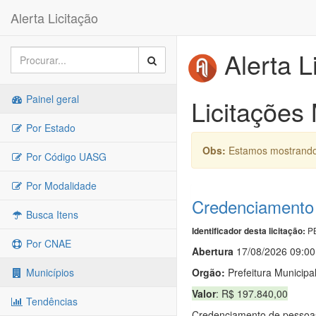
Alerta Licitação
Alerta L
Painel geral
Licitações
Por Estado
Obs:
Estamos mostrando 
Por Código UASG
Por Modalidade
Credenciamento 
Busca Itens
PB
Identificador desta licitação:
Por CNAE
Abert
u
ra
17/08/2026 09:00
Orgão:
Prefeitura Municipa
Municípios
Valor
: R$ 197.840,00
Tendências
Credenciamento de pessoas 