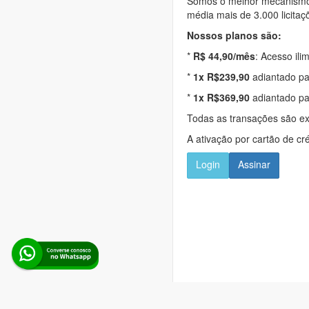
Somos o melhor mecanismo d
média mais de 3.000 licitaç
Nossos planos são:
*
R$ 44,90/mês
: Acesso ili
*
1x R$239,90
adiantado pa
*
1x R$369,90
adiantado pa
Todas as transações são e
A ativação por cartão de cr
Login
Assinar
Alerta Licitação |
Pol