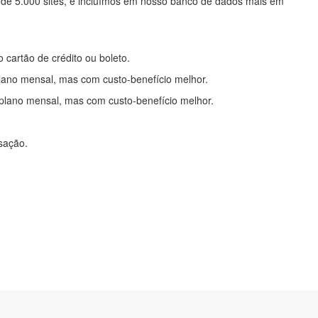
 de 5.000 sites, e incluímos em nosso banco de dados mais em
o cartão de crédito ou boleto.
lano mensal, mas com custo-benefício melhor.
plano mensal, mas com custo-benefício melhor.
nsação.
itações
|
Cadastre-se