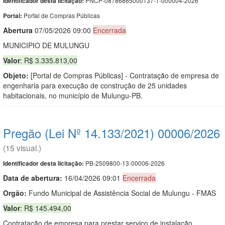
PNCP-08786865000137-1-000004-2026
Identificador desta licitação:
Portal de Compras Públicas
Portal:
Abert
u
ra
07/05/2026 09:00
Encerrada
MUNICIPIO DE MULUNGU
Valor
: R$ 3.335.813,00
Objeto:
[Portal de Compras Públicas] - Contratação de empresa de
engenharia para execução de construção de 25 unidades
habitacionais, no município de Mulungu-PB.
Pregão (Lei Nº 14.133/2021) 00006/2026
(15 visual.)
PB-2509800-13-00006-2026
Identificador desta licitação:
Data de abert
u
ra:
16/04/2026 09:01
Encerrada
Orgão:
Fundo Municipal de Assistência Social de Mulungu - FMAS
Valor
: R$ 145.494,00
Contratação de empresa para prestar serviço de instalação,