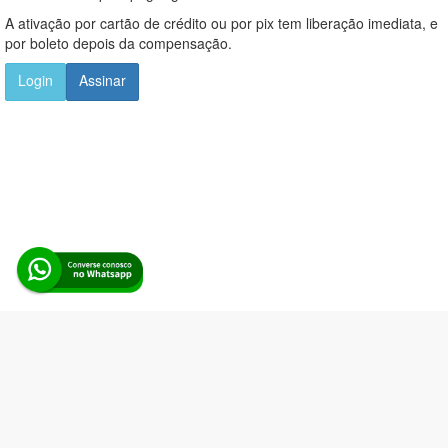
A ativação por cartão de crédito ou por pix tem liberação imediata, e
por boleto depois da compensação.
Login
Assinar
Alerta Licitação |
Política de privacidade
|
Quem somos
|
Para
desenvolvedores
|
API de Licitações
|
Cadastre-se
Rua dos Pinheiros, 136. SL 01. Maringá-PR. Email:
contato@alertalicitacao.com.br
Boina Azul Sistemas Ltda. CNPJ 33.839.112/0001-90 | WhatsApp