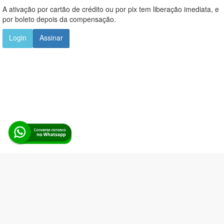
A ativação por cartão de crédito ou por pix tem liberação imediata, e
por boleto depois da compensação.
Login
Assinar
Alerta Licitação |
Política de privacidade
|
Quem somos
|
Para
desenvolvedores
|
API de Licitações
|
Cadastre-se
Rua dos Pinheiros, 136. SL 01. Maringá-PR. Email:
contato@alertalicitacao.com.br
Boina Azul Sistemas Ltda. CNPJ 33.839.112/0001-90 | WhatsApp