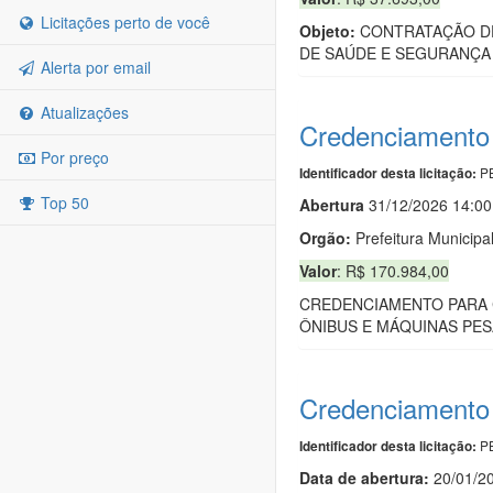
Licitações perto de você
Objeto:
CONTRATAÇÃO DE
DE SAÚDE E SEGURANÇA 
Alerta por email
Atualizações
Credenciamento 
Por preço
PB
Identificador desta licitação:
Top 50
Abert
u
ra
31/12/2026 14:00
Orgão:
Prefeitura Municipa
Valor
: R$ 170.984,00
CREDENCIAMENTO PARA C
ÔNIBUS E MÁQUINAS PES
Credenciamento 
PB
Identificador desta licitação:
Data de abert
u
ra:
20/01/2