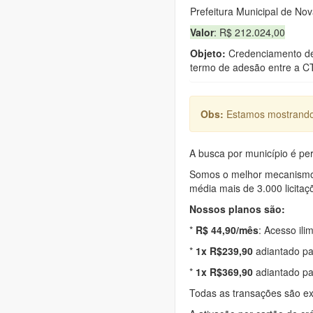
Prefeitura Municipal de No
Valor
: R$ 212.024,00
Objeto:
Credenciamento de 
termo de adesão entre a
Obs:
Estamos mostrando 
A busca por município é per
Somos o melhor mecanismo d
média mais de 3.000 licitaç
Nossos planos são:
*
R$ 44,90/mês
: Acesso ili
*
1x R$239,90
adiantado pa
*
1x R$369,90
adiantado pa
Todas as transações são e