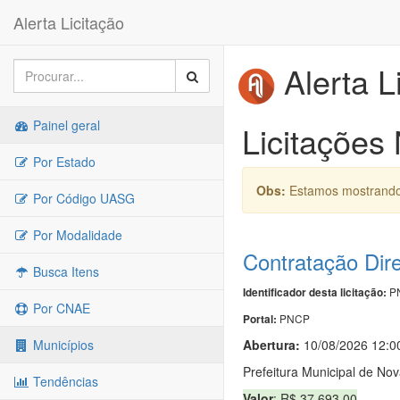
Alerta Licitação
Alerta L
Painel geral
Licitações
Por Estado
Obs:
Estamos mostrando 
Por Código UASG
Por Modalidade
Contratação Dir
Busca Itens
PN
Identificador desta licitação:
Por CNAE
PNCP
Portal:
Abertura:
10/08/2026 12:0
Municípios
Prefeitura Municipal de No
Tendências
Valor
: R$ 37.693,00