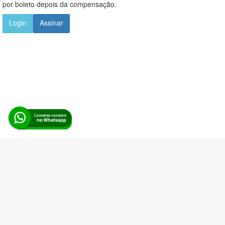
por boleto depois da compensação.
Login
Assinar
Alerta Licitação |
Política de privacidade
|
Quem somos
|
Para
desenvolvedores
|
API de Licitações
|
Cadastre-se
Rua dos Pinheiros, 136. SL 01. Maringá-PR. Email:
contato@alertalicitacao.com.br
Boina Azul Sistemas Ltda. CNPJ 33.839.112/0001-90 | WhatsApp
(44) 98832-0450