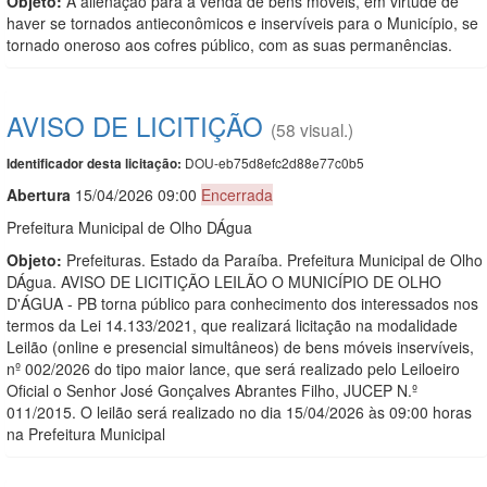
Objeto:
A alienação para a venda de bens móveis, em virtude de
haver se tornados antieconômicos e inservíveis para o Município, se
tornado oneroso aos cofres público, com as suas permanências.
AVISO DE LICITIÇÃO
(58 visual.)
DOU-eb75d8efc2d88e77c0b5
Identificador desta licitação:
Abert
u
ra
15/04/2026 09:00
Encerrada
Prefeitura Municipal de Olho DÁgua
Objeto:
Prefeituras. Estado da Paraíba. Prefeitura Municipal de Olho
DÁgua. AVISO DE LICITIÇÃO LEILÃO O MUNICÍPIO DE OLHO
D'ÁGUA - PB torna público para conhecimento dos interessados nos
termos da Lei 14.133/2021, que realizará licitação na modalidade
Leilão (online e presencial simultâneos) de bens móveis inservíveis,
nº 002/2026 do tipo maior lance, que será realizado pelo Leiloeiro
Oficial o Senhor José Gonçalves Abrantes Filho, JUCEP N.º
011/2015. O leilão será realizado no dia 15/04/2026 às 09:00 horas
na Prefeitura Municipal