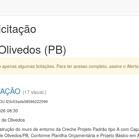
icitação
 Olivedos (PB)
apenas algumas licitações. Para ter acesso completo, assine o Alerta 
TAÇÃO
(17 visual.)
U-f23c53ada58566222599
026 08:30
l de Olivedos
trução do muro de entorno da Creche Projeto Padrão tipo A com Cap
e Olivedos/PB, Conforme Planilha Orçamentária e Projeto Básico em 