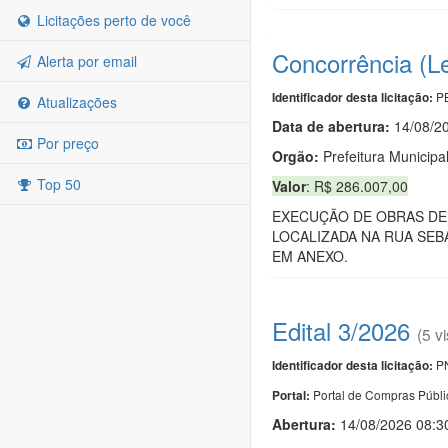
Licitações perto de você
Concorrência (L
Alerta por email
PB
Identificador desta licitação:
Atualizações
Data de abert
u
ra:
14/08/2
Por preço
Orgão:
Prefeitura Municipa
Top 50
Valor
: R$ 286.007,00
EXECUÇÃO DE OBRAS DE
LOCALIZADA NA RUA SEB
EM ANEXO.
Edital 3/2026
(5 vi
PN
Identificador desta licitação:
Portal de Compras Públi
Portal:
Abertura:
14/08/2026 08:3