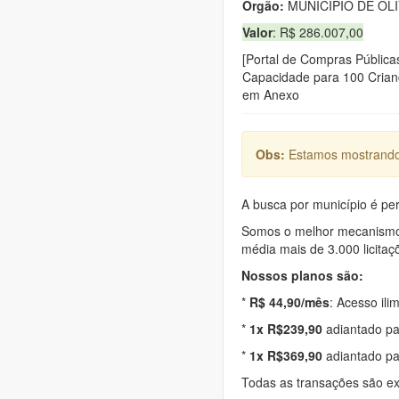
Orgão:
MUNICIPIO DE OL
Valor
: R$ 286.007,00
[Portal de Compras Públic
Capacidade para 100 Crian
em Anexo
Obs:
Estamos mostrando 
A busca por município é per
Somos o melhor mecanismo d
média mais de 3.000 licitaç
Nossos planos são:
*
R$ 44,90/mês
: Acesso ili
*
1x R$239,90
adiantado pa
*
1x R$369,90
adiantado pa
Todas as transações são e