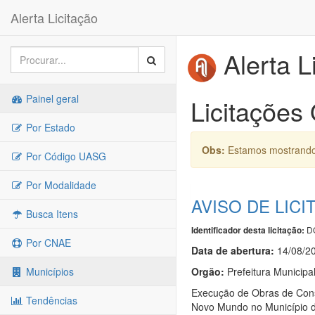
Alerta Licitação
Alerta L
Painel geral
Licitações
Por Estado
Obs:
Estamos mostrando 
Por Código UASG
Por Modalidade
AVISO DE LICI
Busca Itens
DO
Identificador desta licitação:
Por CNAE
Data de abert
u
ra:
14/08/2
Orgão:
Prefeitura Municipa
Municípios
Execução de Obras de Cons
Tendências
Novo Mundo no Município d