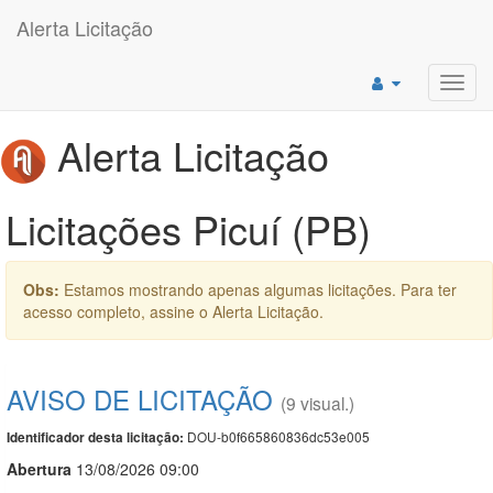
Alerta Licitação
Toggl
navig
Alerta Licitação
Licitações Picuí (PB)
Obs:
Estamos mostrando apenas algumas licitações. Para ter
acesso completo, assine o Alerta Licitação.
AVISO DE LICITAÇÃO
(9 visual.)
DOU-b0f665860836dc53e005
Identificador desta licitação:
Abert
u
ra
13/08/2026 09:00