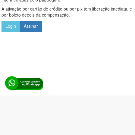
A ativação por cartão de crédito ou por pix tem liberação imediata, e
por boleto depois da compensação.
Login
Assinar
Alerta Licitação |
Política de privacidade
|
Quem somos
|
Para
desenvolvedores
|
API de Licitações
|
Cadastre-se
Rua dos Pinheiros, 136. SL 01. Maringá-PR. Email:
contato@alertalicitacao.com.br
Boina Azul Sistemas Ltda. CNPJ 33.839.112/0001-90 | WhatsApp