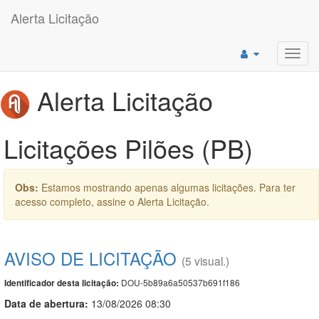
Alerta Licitação
Toggl
navig
Alerta Licitação
Licitações Pilões (PB)
Obs:
Estamos mostrando apenas algumas licitações. Para ter
acesso completo, assine o Alerta Licitação.
AVISO DE LICITAÇÃO
(5 visual.)
DOU-5b89a6a50537b691f186
Identificador desta licitação:
Data de abert
u
ra:
13/08/2026 08:30