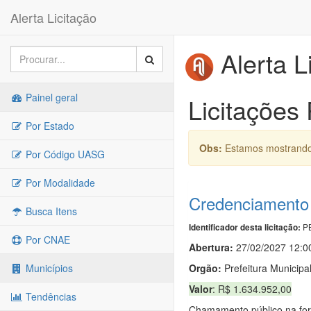
Alerta Licitação
Alerta L
Painel geral
Licitações 
Por Estado
Obs:
Estamos mostrando 
Por Código UASG
Por Modalidade
Credenciamento 
Busca Itens
PB
Identificador desta licitação:
Por CNAE
Abertura:
27/02/2027 12:0
Orgão:
Prefeitura Municipal
Municípios
Valor
: R$ 1.634.952,00
Tendências
Chamamento público na form