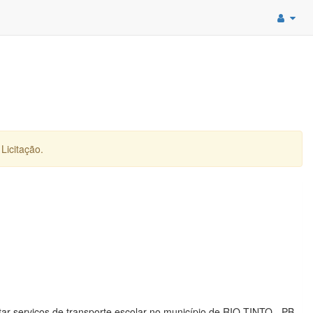
Licitação.
r serviços de transporte escolar no município de RIO TINTO - PB,