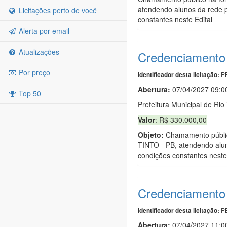
atendendo alunos da rede p
Licitações perto de você
constantes neste Edital
Alerta por email
Atualizações
Credenciamento 
Por preço
PB
Identificador desta licitação:
Abertura:
07/04/2027 09:0
Top 50
Prefeitura Municipal de Rio 
Valor
: R$ 330.000,00
Objeto:
Chamamento público
TINTO - PB, atendendo alun
condições constantes neste 
Credenciamento 
PB
Identificador desta licitação:
Abertura:
07/04/2027 11:0