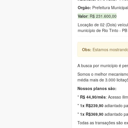
Orgão:
Prefeitura Municipal
Valor
: R$ 231.600,00
Locação de 02 (Dois) veícu
município de Rio Tinto - PB
Obs:
Estamos mostrando 
A busca por município é per
Somos o melhor mecanismo d
média mais de 3.000 licitaç
Nossos planos são:
*
R$ 44,90/mês
: Acesso ili
*
1x R$239,90
adiantado pa
*
1x R$369,90
adiantado pa
Todas as transações são e