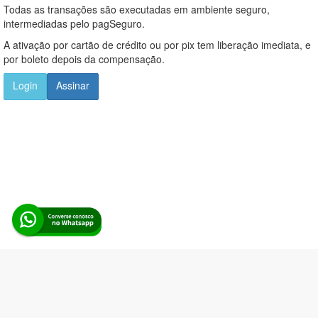
Todas as transações são executadas em ambiente seguro,
intermediadas pelo pagSeguro.
A ativação por cartão de crédito ou por pix tem liberação imediata, e
por boleto depois da compensação.
Login
Assinar
Alerta Licitação |
Política de privacidade
|
Quem somos
|
Para
desenvolvedores
|
API de Licitações
|
Cadastre-se
Rua dos Pinheiros, 136. SL 01. Maringá-PR. Email:
contato@alertalicitacao.com.br