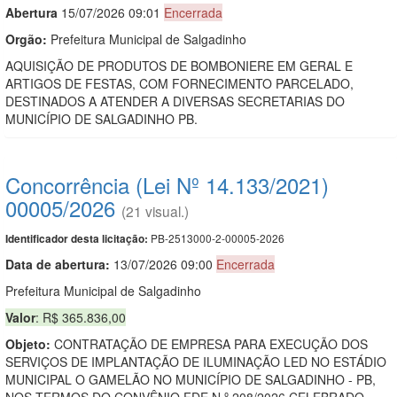
Abert
u
ra
15/07/2026 09:01
Encerrada
Orgão:
Prefeitura Municipal de Salgadinho
AQUISIÇÃO DE PRODUTOS DE BOMBONIERE EM GERAL E
ARTIGOS DE FESTAS, COM FORNECIMENTO PARCELADO,
DESTINADOS A ATENDER A DIVERSAS SECRETARIAS DO
MUNICÍPIO DE SALGADINHO PB.
Concorrência (Lei Nº 14.133/2021)
00005/2026
(21 visual.)
PB-2513000-2-00005-2026
Identificador desta licitação:
Data de abert
u
ra:
13/07/2026 09:00
Encerrada
Prefeitura Municipal de Salgadinho
Valor
: R$ 365.836,00
Objeto:
CONTRATAÇÃO DE EMPRESA PARA EXECUÇÃO DOS
SERVIÇOS DE IMPLANTAÇÃO DE ILUMINAÇÃO LED NO ESTÁDIO
MUNICIPAL O GAMELÃO NO MUNICÍPIO DE SALGADINHO - PB,
NOS TERMOS DO CONVÊNIO FDE N.º 208/2026 CELEBRADO