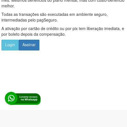
melhor.
Todas as transações são executadas em ambiente seguro,
intermediadas pelo pagSeguro.
A ativação por cartão de crédito ou por pix tem liberação imediata, e
por boleto depois da compensação.
Login
Assinar
Alerta Licitação |
Política de privacidade
|
Quem somos
|
Para
desenvolvedores
|
API de Licitações
|
Cadastre-se