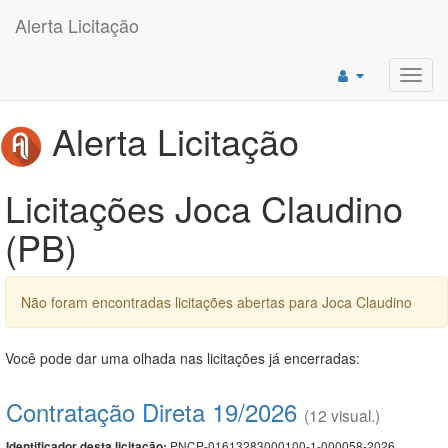
Alerta Licitação
Toggl
navig
Alerta Licitação
Licitações Joca Claudino
(PB)
Não foram encontradas licitações abertas para Joca Claudino
Você pode dar uma olhada nas licitações já encerradas:
Contratação Direta 19/2026
(12 visual.)
PNCP-01613283000100-1-000058-2026
Identificador desta licitação: