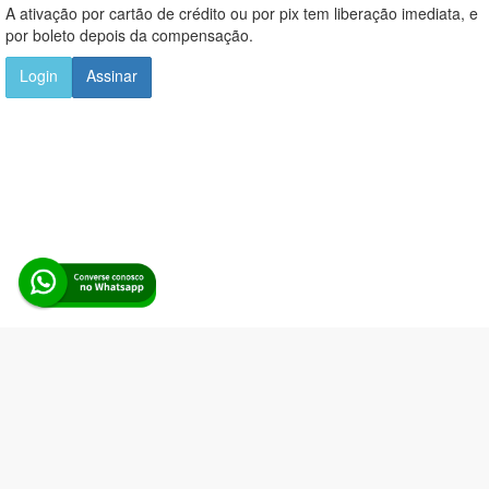
A ativação por cartão de crédito ou por pix tem liberação imediata, e
por boleto depois da compensação.
Login
Assinar
Alerta Licitação |
Política de privacidade
|
Quem somos
|
Para
desenvolvedores
|
API de Licitações
|
Cadastre-se
Rua dos Pinheiros, 136. SL 01. Maringá-PR. Email:
contato@alertalicitacao.com.br
Boina Azul Sistemas Ltda. CNPJ 33.839.112/0001-90 | WhatsApp
(44) 98832-0450