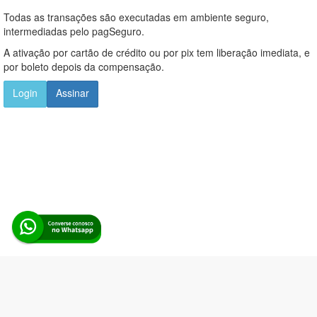
Todas as transações são executadas em ambiente seguro,
intermediadas pelo pagSeguro.
A ativação por cartão de crédito ou por pix tem liberação imediata, e
por boleto depois da compensação.
Login
Assinar
Alerta Licitação |
Política de privacidade
|
Quem somos
|
Para
desenvolvedores
|
API de Licitações
|
Cadastre-se
Rua dos Pinheiros, 136. SL 01. Maringá-PR. Email: