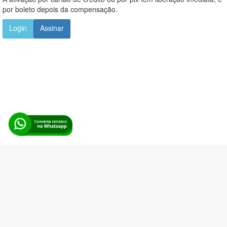
por boleto depois da compensação.
Login
Assinar
Alerta Licitação |
Política de privacidade
|
Quem somos
|
Para
desenvolvedores
|
API de Licitações
|
Cadastre-se
Rua dos Pinheiros, 136. SL 01. Maringá-PR. Email:
contato@alertalicitacao.com.br
Boina Azul Sistemas Ltda. CNPJ 33.839.112/0001-90 | WhatsApp
(44) 98832-0450