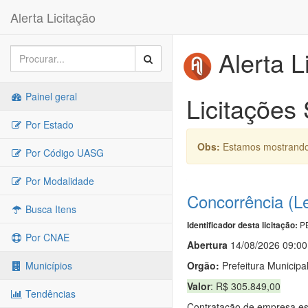
Alerta Licitação
Alerta L
Painel geral
Licitações
Por Estado
Obs:
Estamos mostrando 
Por Código UASG
Por Modalidade
Concorrência (L
Busca Itens
PB
Identificador desta licitação:
Por CNAE
Abert
u
ra
14/08/2026 09:00
Orgão:
Prefeitura Municipa
Municípios
Valor
: R$ 305.849,00
Tendências
Contratação de empresa 