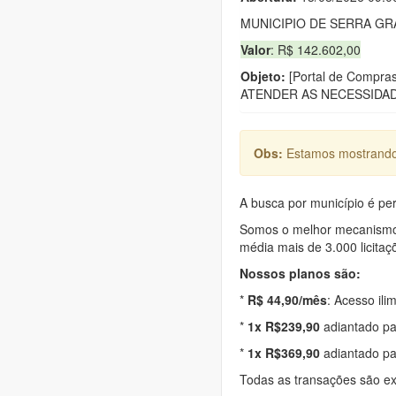
MUNICIPIO DE SERRA G
Valor
: R$ 142.602,00
Objeto:
[Portal de Comp
ATENDER AS NECESSIDAD
Obs:
Estamos mostrando 
A busca por município é per
Somos o melhor mecanismo d
média mais de 3.000 licitaç
Nossos planos são:
*
R$ 44,90/mês
: Acesso ili
*
1x R$239,90
adiantado pa
*
1x R$369,90
adiantado pa
Todas as transações são e