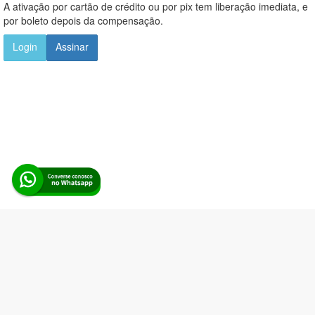
A ativação por cartão de crédito ou por pix tem liberação imediata, e
por boleto depois da compensação.
Login
Assinar
Alerta Licitação |
Política de privacidade
|
Quem somos
|
Para
desenvolvedores
|
API de Licitações
|
Cadastre-se
Rua dos Pinheiros, 136. SL 01. Maringá-PR. Email:
contato@alertalicitacao.com.br
Boina Azul Sistemas Ltda. CNPJ 33.839.112/0001-90 | WhatsApp
(44) 98832-0450