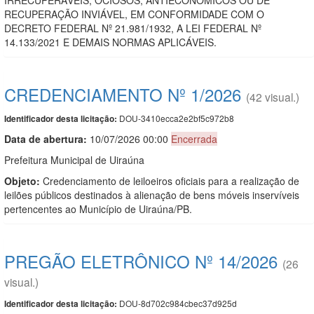
RECUPERAÇÃO INVIÁVEL, EM CONFORMIDADE COM O
DECRETO FEDERAL Nº 21.981/1932, A LEI FEDERAL Nº
14.133/2021 E DEMAIS NORMAS APLICÁVEIS.
CREDENCIAMENTO Nº 1/2026
(42 visual.)
DOU-3410ecca2e2bf5c972b8
Identificador desta licitação:
Data de abert
u
ra:
10/07/2026 00:00
Encerrada
Prefeitura Municipal de Uiraúna
Objeto:
Credenciamento de leiloeiros oficiais para a realização de
leilões públicos destinados à alienação de bens móveis inservíveis
pertencentes ao Município de Uiraúna/PB.
PREGÃO ELETRÔNICO Nº 14/2026
(26
visual.)
DOU-8d702c984cbec37d925d
Identificador desta licitação: