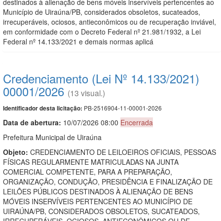
destinados à alienação de bens móveis inservíveis pertencentes ao
Município de Uiraúna/PB, considerados obsoletos, sucateados,
irrecuperáveis, ociosos, antieconômicos ou de recuperação inviável,
em conformidade com o Decreto Federal nº 21.981/1932, a Lei
Federal nº 14.133/2021 e demais normas aplicá
Credenciamento (Lei Nº 14.133/2021)
00001/2026
(13 visual.)
PB-2516904-11-00001-2026
Identificador desta licitação:
Data de abert
u
ra:
10/07/2026 08:00
Encerrada
Prefeitura Municipal de Uiraúna
Objeto:
CREDENCIAMENTO DE LEILOEIROS OFICIAIS, PESSOAS
FÍSICAS REGULARMENTE MATRICULADAS NA JUNTA
COMERCIAL COMPETENTE, PARA A PREPARAÇÃO,
ORGANIZAÇÃO, CONDUÇÃO, PRESIDÊNCIA E FINALIZAÇÃO DE
LEILÕES PÚBLICOS DESTINADOS À ALIENAÇÃO DE BENS
MÓVEIS INSERVÍVEIS PERTENCENTES AO MUNICÍPIO DE
UIRAÚNA/PB, CONSIDERADOS OBSOLETOS, SUCATEADOS,
IRRECUPERÁVEIS, OCIOSOS, ANTIECONÔMICOS OU DE