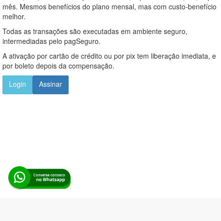
mês. Mesmos benefícios do plano mensal, mas com custo-benefício
melhor.
Todas as transações são executadas em ambiente seguro,
intermediadas pelo pagSeguro.
A ativação por cartão de crédito ou por pix tem liberação imediata, e
por boleto depois da compensação.
Login
Assinar
Alerta Licitação |
Política de privacidade
|
Quem somos
|
Para
desenvolvedores
|
API de Licitações
|
Cadastre-se