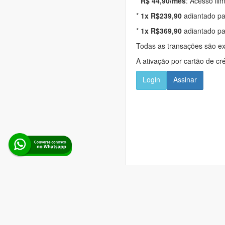
*
R$ 44,90/mês
: Acesso ili
*
1x R$239,90
adiantado pa
*
1x R$369,90
adiantado pa
Todas as transações são e
A ativação por cartão de cr
Login
Assinar
Alerta Licitação |
Pol
Rua d
Boina