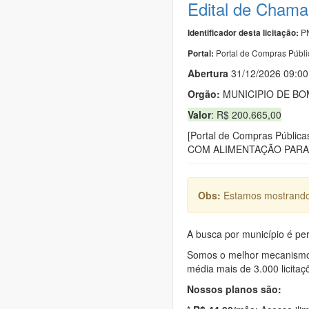
Edital de Cha
PN
Identificador desta licitação:
Portal de Compras Públi
Portal:
Abert
u
ra
31/12/2026 09:00
Orgão:
MUNICIPIO DE B
Valor
: R$ 200.665,00
[Portal de Compras Púb
COM ALIMENTAÇÃO PARA 
Obs:
Estamos mostrando 
A busca por município é per
Somos o melhor mecanismo d
média mais de 3.000 licitaç
Nossos planos são: