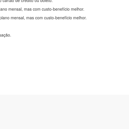
o cartão de crédito ou boleto.
lano mensal, mas com custo-benefício melhor.
plano mensal, mas com custo-benefício melhor.
nsação.
itações
|
Cadastre-se
com.br
2-0450