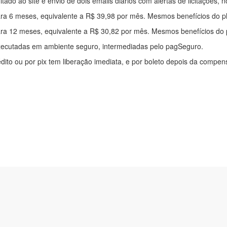
mitado ao site e envio de dois emails diários com alertas de licitações, n
ra 6 meses, equivalente a R$ 39,98 por mês. Mesmos benefícios do p
ra 12 meses, equivalente a R$ 30,82 por mês. Mesmos benefícios do 
xecutadas em ambiente seguro, intermediadas pelo pagSeguro.
édito ou por pix tem liberação imediata, e por boleto depois da compe
ítica de privacidade
|
Quem somos
|
Para desenvolvedores
|
API de Lic
os Pinheiros, 136. SL 01. Maringá-PR. Email: contato@alertalicitacao.
 Azul Sistemas Ltda. CNPJ 33.839.112/0001-90 | WhatsApp (44) 9883