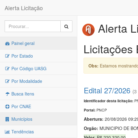
Alerta Licitação
Alerta L
Painel geral
Licitações
Por Estado
Obs:
Estamos mostrando 
Por Código UASG
Por Modalidade
Edital 27/2026
(3
Busca Itens
PN
Identificador desta licitação:
Por CNAE
PNCP
Portal:
Abertura:
20/08/2026 09:2
Municípios
Orgão:
MUNICIPIO DE B
Tendências
Valor
: R$ 220.320,00