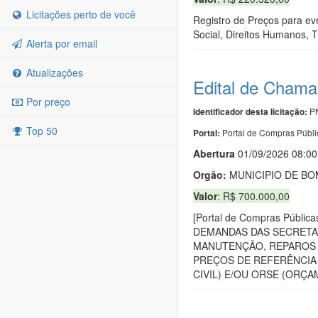
Licitações perto de você
Registro de Preços para ev
Social, Direitos Humanos, 
Alerta por email
Atualizações
Edital de Cha
Por preço
PN
Identificador desta licitação:
Top 50
Portal de Compras Públi
Portal:
Abert
u
ra
01/09/2026 08:00
Orgão:
MUNICIPIO DE B
Valor
: R$ 700.000,00
[Portal de Compras Pú
DEMANDAS DAS SECRETA
MANUTENÇÃO, REPAROS 
PREÇOS DE REFERÊNCIA 
CIVIL) E/OU ORSE (ORÇ