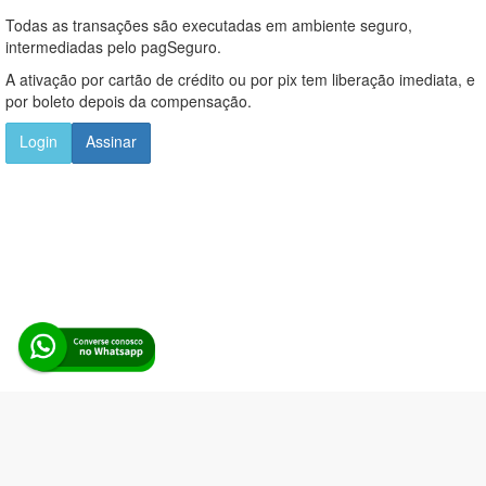
Todas as transações são executadas em ambiente seguro,
intermediadas pelo pagSeguro.
A ativação por cartão de crédito ou por pix tem liberação imediata, e
por boleto depois da compensação.
Login
Assinar
Alerta Licitação |
Política de privacidade
|
Quem somos
|
Para
desenvolvedores
|
API de Licitações
|
Cadastre-se
Rua dos Pinheiros, 136. SL 01. Maringá-PR. Email: