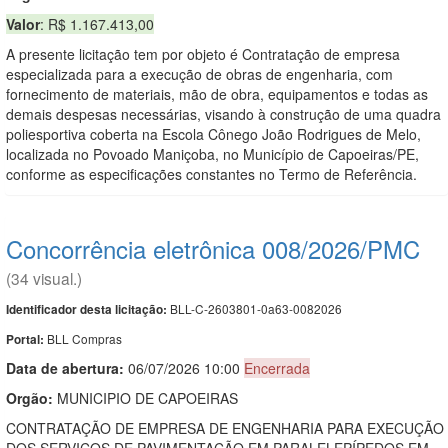
Valor
: R$ 1.167.413,00
A presente licitação tem por objeto é Contratação de empresa
especializada para a execução de obras de engenharia, com
fornecimento de materiais, mão de obra, equipamentos e todas as
demais despesas necessárias, visando à construção de uma quadra
poliesportiva coberta na Escola Cônego João Rodrigues de Melo,
localizada no Povoado Maniçoba, no Município de Capoeiras/PE,
conforme as especificações constantes no Termo de Referência.
Concorrência eletrônica 008/2026/PMC
(34 visual.)
BLL-C-2603801-0a63-0082026
Identificador desta licitação:
BLL Compras
Portal:
Data de abert
u
ra:
06/07/2026 10:00
Encerrada
Orgão:
MUNICIPIO DE CAPOEIRAS
CONTRATAÇÃO DE EMPRESA DE ENGENHARIA PARA EXECUÇÃO
DOS SERVIÇOS DE PAVIMENTAÇÃO EM PARALELEPÍPEDOS EM