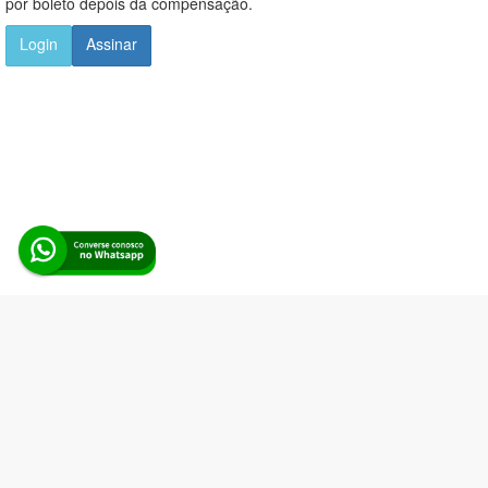
por boleto depois da compensação.
Login
Assinar
Alerta Licitação |
Política de privacidade
|
Quem somos
|
Para
desenvolvedores
|
API de Licitações
|
Cadastre-se
Rua dos Pinheiros, 136. SL 01. Maringá-PR. Email:
contato@alertalicitacao.com.br
Boina Azul Sistemas Ltda. CNPJ 33.839.112/0001-90 | WhatsApp
(44) 98832-0450