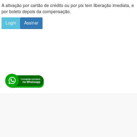
A ativação por cartão de crédito ou por pix tem liberação imediata, e
por boleto depois da compensação.
Login
Assinar
Alerta Licitação |
Política de privacidade
|
Quem somos
|
Para
desenvolvedores
|
API de Licitações
|
Cadastre-se
Rua dos Pinheiros, 136. SL 01. Maringá-PR. Email:
contato@alertalicitacao.com.br
Boina Azul Sistemas Ltda. CNPJ 33.839.112/0001-90 | WhatsApp