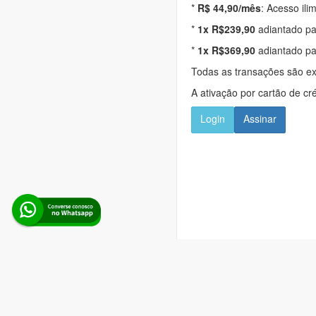
*
R$ 44,90/mês
: Acesso ili
*
1x R$239,90
adiantado pa
*
1x R$369,90
adiantado pa
Todas as transações são e
A ativação por cartão de cr
Login
Assinar
Alerta Licitação |
Pol
Rua d
Boina