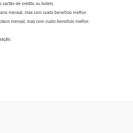
o cartão de crédito ou boleto.
lano mensal, mas com custo-benefício melhor.
plano mensal, mas com custo-benefício melhor.
nsação.
itações
|
Cadastre-se
com.br
2-0450