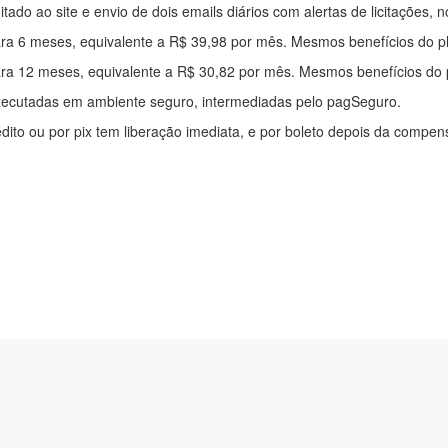
mitado ao site e envio de dois emails diários com alertas de licitações, n
ra 6 meses, equivalente a R$ 39,98 por mês. Mesmos benefícios do p
ra 12 meses, equivalente a R$ 30,82 por mês. Mesmos benefícios do 
xecutadas em ambiente seguro, intermediadas pelo pagSeguro.
édito ou por pix tem liberação imediata, e por boleto depois da compe
ítica de privacidade
|
Quem somos
|
Para desenvolvedores
|
API de Lic
os Pinheiros, 136. SL 01. Maringá-PR. Email: contato@alertalicitacao.
 Azul Sistemas Ltda. CNPJ 33.839.112/0001-90 | WhatsApp (44) 9883