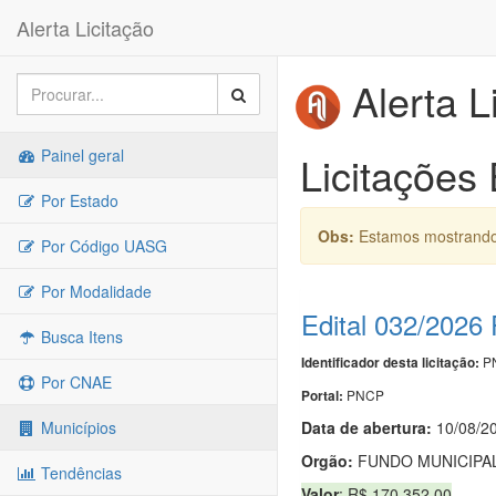
Alerta Licitação
Alerta L
Painel geral
Licitações
Por Estado
Obs:
Estamos mostrando 
Por Código UASG
Por Modalidade
Edital 032/2026
Busca Itens
PN
Identificador desta licitação:
Por CNAE
PNCP
Portal:
Data de abert
u
ra:
10/08/2
Municípios
Orgão:
FUNDO MUNICIPAL
Tendências
Valor
: R$ 170.352,00