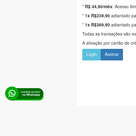
*
R$ 44,90/mês
: Acesso ili
*
1x R$239,90
adiantado pa
*
1x R$369,90
adiantado pa
Todas as transações são e
A ativação por cartão de cr
Login
Assinar
Alerta Licitação |
Pol
Rua d
Boina