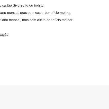
o cartão de crédito ou boleto.
lano mensal, mas com custo-benefício melhor.
plano mensal, mas com custo-benefício melhor.
nsação.
itações
|
Cadastre-se
com.br
2-0450