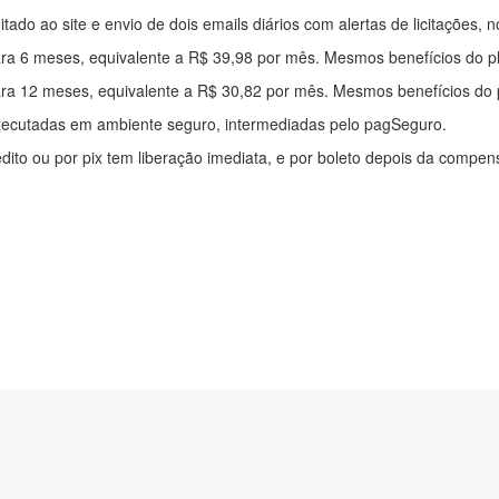
mitado ao site e envio de dois emails diários com alertas de licitações, n
ra 6 meses, equivalente a R$ 39,98 por mês. Mesmos benefícios do p
ra 12 meses, equivalente a R$ 30,82 por mês. Mesmos benefícios do 
xecutadas em ambiente seguro, intermediadas pelo pagSeguro.
édito ou por pix tem liberação imediata, e por boleto depois da compe
ítica de privacidade
|
Quem somos
|
Para desenvolvedores
|
API de Lic
os Pinheiros, 136. SL 01. Maringá-PR. Email: contato@alertalicitacao.
 Azul Sistemas Ltda. CNPJ 33.839.112/0001-90 | WhatsApp (44) 9883