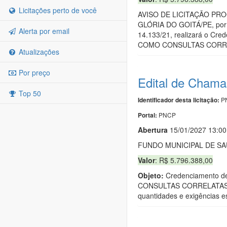
Licitações perto de você
AVISO DE LICITAÇÃO PRO
GLÓRIA DO GOITÁ/PE, por mei
Alerta por email
14.133/21, realizará o
COMO CONSULTAS CORR
Atualizações
Por preço
Edital de Chama
Top 50
PN
Identificador desta licitação:
PNCP
Portal:
Abert
u
ra
15/01/2027 13:00
FUNDO MUNICIPAL DE S
Valor
: R$ 5.796.388,00
Objeto:
Credenciamento 
CONSULTAS CORRELATAS, 
quantidades e exigências es