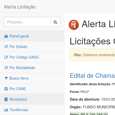
Alerta Licitação
Alerta L
Painel geral
Licitações 
Por Estado
Obs:
Estamos mostrando 
Por Código UASG
Por Modalidade
Edital de Chama
Busca Itens
PN
Identificador desta licitação:
Por CNAE
PNCP
Portal:
Data de abert
u
ra:
15/01/2
Municípios
Orgão:
FUNDO MUNICIPA
Tendências
Valor
: R$ 5.796.388,00