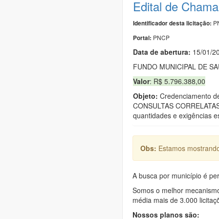
Edital de Chama
PN
Identificador desta licitação:
PNCP
Portal:
Data de abert
u
ra:
15/01/2
FUNDO MUNICIPAL DE S
Valor
: R$ 5.796.388,00
Objeto:
Credenciamento 
CONSULTAS CORRELATAS, 
quantidades e exigências es
Obs:
Estamos mostrando 
A busca por município é per
Somos o melhor mecanismo d
média mais de 3.000 licitaç
Nossos planos são: