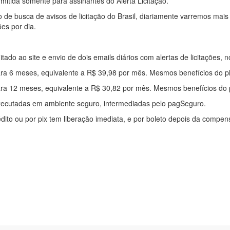
mitida somente para assinantes do Alerta Licitação.
e busca de avisos de licitação do Brasil, diariamente varremos mais
ões por dia.
mitado ao site e envio de dois emails diários com alertas de licitações, n
ra 6 meses, equivalente a R$ 39,98 por mês. Mesmos benefícios do p
ra 12 meses, equivalente a R$ 30,82 por mês. Mesmos benefícios do 
xecutadas em ambiente seguro, intermediadas pelo pagSeguro.
édito ou por pix tem liberação imediata, e por boleto depois da compe