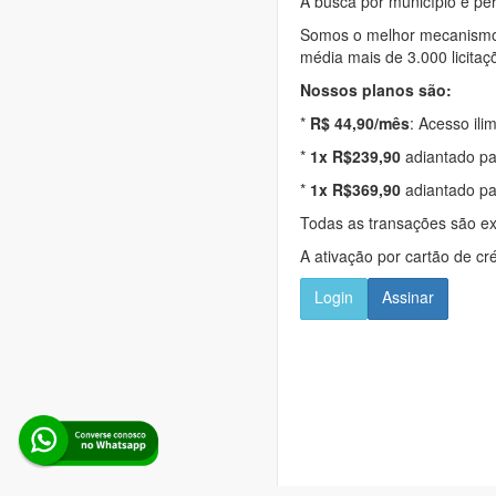
A busca por município é per
Somos o melhor mecanismo d
média mais de 3.000 licitaç
Nossos planos são:
*
R$ 44,90/mês
: Acesso ili
*
1x R$239,90
adiantado pa
*
1x R$369,90
adiantado pa
Todas as transações são e
A ativação por cartão de cr
Login
Assinar