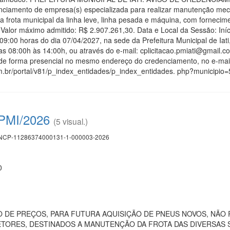
iamento de empresa(s) especializada para realizar manutenção mecânic
frota municipal da linha leve, linha pesada e máquina, com fornecime
 Valor máximo admitido: R$ 2.907.261,30. Data e Local da Sessão: Iníc
9:00 horas do dia 07/04/2027, na sede da Prefeitura Municipal de Iati, s
00h às 14:00h, ou através do e-mail: cplicitacao.pmiati@gmail.com, 
de forma presencial no mesmo endereço do credenciamento, no e-mail: 
om.br/portal/v81/p_index_entidades/p_index_entidades. php?municipio=
 PMI/2026
(5 visual.)
CP-11286374000131-1-000003-2026
0
I
 DE PREÇOS, PARA FUTURA AQUISIÇÃO DE PNEUS NOVOS, NÃ
TORES, DESTINADOS A MANUTENÇÃO DA FROTA DAS DIVERSAS SE