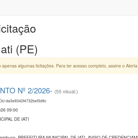
icitação
Iati (PE)
apenas algumas licitações. Para ter acesso completo, assine o Alerta 
TO Nº 2/2026-
(55 visual.)
U-da3e9342f4732bef3d9c
026 09:00
IPAL DE IATI
ernambuco. PREFEITURA MUNICIPAL DE IATI. AVISO DE CREDENCIAME