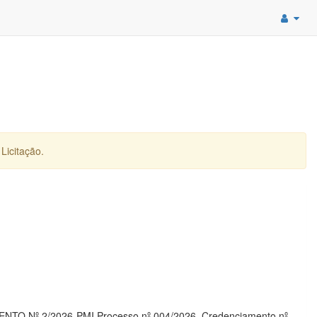
Licitação.
NTO Nº 2/2026-PMI Processo nº 004/2026. Credenciamento nº