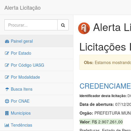
Alerta Licitação
Alerta L
Painel geral
Licitações 
Por Estado
Obs:
Estamos mostrando 
Por Código UASG
Por Modalidade
CREDENCIAMEN
Busca Itens
DO
Identificador desta licitação:
Por CNAE
Data de abert
u
ra:
07/12/2
Orgão:
PREFEITURA MUNIC
Municípios
Valor
: R$ 2.907.261,00
Tendências
Prefeituras. Estado de P