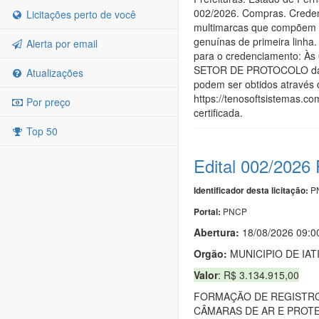
002/2026. Compras. Credenc
Licitações perto de você
multimarcas que compõem a 
genuínas de primeira linha.
Alerta por email
para o credenciamento: Às 0
SETOR DE PROTOCOLO das 08:
Atualizações
podem ser obtidos através 
https://tenosoftsistemas.c
Por preço
certificada.
Top 50
Edital 002/2026
PN
Identificador desta licitação:
PNCP
Portal:
Abertura:
18/08/2026 09:0
Orgão:
MUNICIPIO DE IAT
Valor
: R$ 3.134.915,00
FORMAÇÃO DE REGISTRO
CÂMARAS DE AR E PROTE