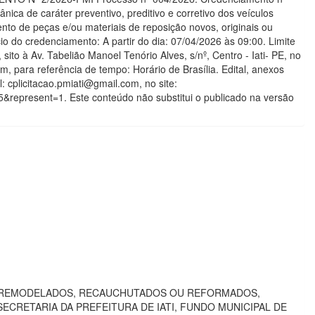
a de caráter preventivo, preditivo e corretivo dos veículos
nto de peças e/ou materiais de reposição novos, originais ou
io do credenciamento: A partir do dia: 07/04/2026 às 09:00. Limite
ito à Av. Tabelião Manoel Tenório Alves, s/nº, Centro - Iati- PE, no
para referência de tempo: Horário de Brasília. Edital, anexos
cplicitacao.pmiati@gmail.com, no site:
5&represent=1. Este conteúdo não substitui o publicado na versão
O REMODELADOS, RECAUCHUTADOS OU REFORMADOS,
CRETARIA DA PREFEITURA DE IATI, FUNDO MUNICIPAL DE