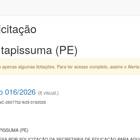
icitação
 Itapissuma (PE)
apenas algumas licitações. Para ter acesso completo, assine o Alerta 
co 016/2026
(8 visual.)
C-2607752-9cf3-0162026
PISSUMA (PE)
A POR SOLICITAÇÃO DA SECRETARIA DE EDUCAÇÃO PARA AQUI