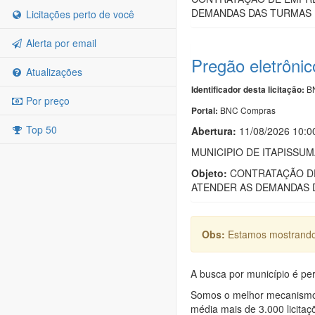
DEMANDAS DAS TURMAS D
Licitações perto de você
Alerta por email
Pregão eletrôni
Atualizações
BN
Identificador desta licitação:
Por preço
BNC Compras
Portal:
Top 50
Abertura:
11/08/2026 10:0
MUNICIPIO DE ITAPISSUM
Objeto:
CONTRATAÇÃO DE
ATENDER AS DEMANDAS D
Obs:
Estamos mostrando 
A busca por município é per
Somos o melhor mecanismo d
média mais de 3.000 licitaç