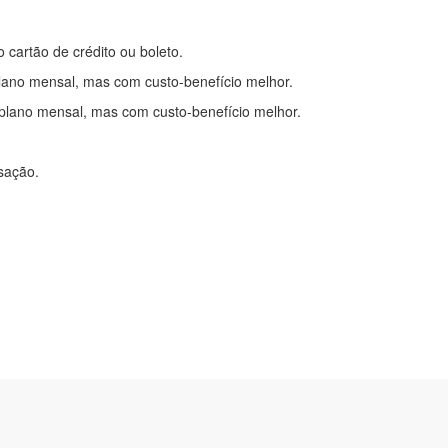
o cartão de crédito ou boleto.
lano mensal, mas com custo-benefício melhor.
plano mensal, mas com custo-benefício melhor.
nsação.
itações
|
Cadastre-se
com.br