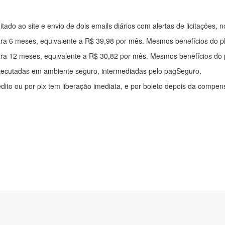
mitado ao site e envio de dois emails diários com alertas de licitações, n
ra 6 meses, equivalente a R$ 39,98 por mês. Mesmos benefícios do p
ra 12 meses, equivalente a R$ 30,82 por mês. Mesmos benefícios do 
xecutadas em ambiente seguro, intermediadas pelo pagSeguro.
édito ou por pix tem liberação imediata, e por boleto depois da compe
ítica de privacidade
|
Quem somos
|
Para desenvolvedores
|
API de Lic
os Pinheiros, 136. SL 01. Maringá-PR. Email: contato@alertalicitacao.