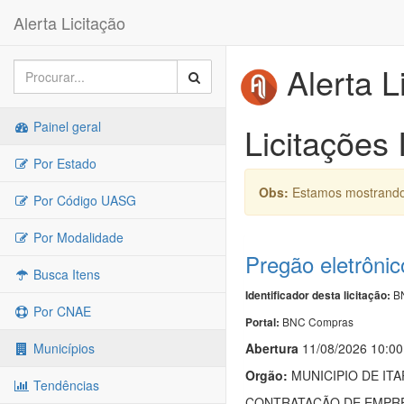
Alerta Licitação
Alerta L
Painel geral
Licitações
Por Estado
Obs:
Estamos mostrando 
Por Código UASG
Por Modalidade
Pregão eletrôni
Busca Itens
BN
Identificador desta licitação:
Por CNAE
BNC Compras
Portal:
Abert
u
ra
11/08/2026 10:00
Municípios
Orgão:
MUNICIPIO DE ITA
Tendências
CONTRATAÇÃO DE EMPRES