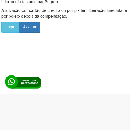
intermediadas pelo pagSeguro.
A ativação por cartão de crédito ou por pix tem liberação imediata, e
por boleto depois da compensação.
Login
Assinar
Alerta Licitação |
Política de privacidade
|
Quem somos
|
Para
desenvolvedores
|
API de Licitações
|
Cadastre-se
Rua dos Pinheiros, 136. SL 01. Maringá-PR. Email:
contato@alertalicitacao.com.br