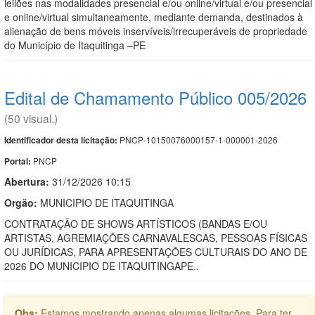
leilões nas modalidades presencial e/ou online/virtual e/ou presencial
e online/virtual simultaneamente, mediante demanda, destinados à
alienação de bens móveis inservíveis/irrecuperáveis de propriedade
do Município de Itaquitinga –PE
Edital de Chamamento Público 005/2026
(50 visual.)
PNCP-10150076000157-1-000001-2026
Identificador desta licitação:
PNCP
Portal:
Abertura:
31/12/2026 10:15
Orgão:
MUNICIPIO DE ITAQUITINGA
CONTRATAÇÃO DE SHOWS ARTÍSTICOS (BANDAS E/OU
ARTISTAS, AGREMIAÇÕES CARNAVALESCAS, PESSOAS FÍSICAS
OU JURÍDICAS, PARA APRESENTAÇÕES CULTURAIS DO ANO DE
2026 DO MUNICIPIO DE ITAQUITINGAPE..
Obs:
Estamos mostrando apenas algumas licitações. Para ter