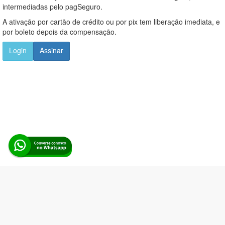
intermediadas pelo pagSeguro.
A ativação por cartão de crédito ou por pix tem liberação imediata, e
por boleto depois da compensação.
Login
Assinar
Alerta Licitação |
Política de privacidade
|
Quem somos
|
Para
desenvolvedores
|
API de Licitações
|
Cadastre-se
Rua dos Pinheiros, 136. SL 01. Maringá-PR. Email:
contato@alertalicitacao.com.br