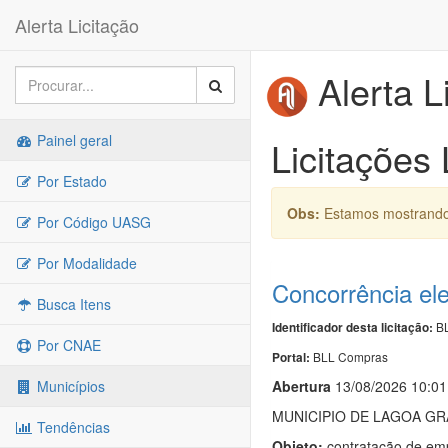
Alerta Licitação
Alerta L
Painel geral
Licitações
Por Estado
Obs:
Estamos mostrando 
Por Código UASG
Por Modalidade
Concorrência el
Busca Itens
BL
Identificador desta licitação:
Por CNAE
BLL Compras
Portal:
Abert
u
ra
13/08/2026 10:01
Municípios
MUNICIPIO DE LAGOA G
Tendências
Objeto:
contratação de emp