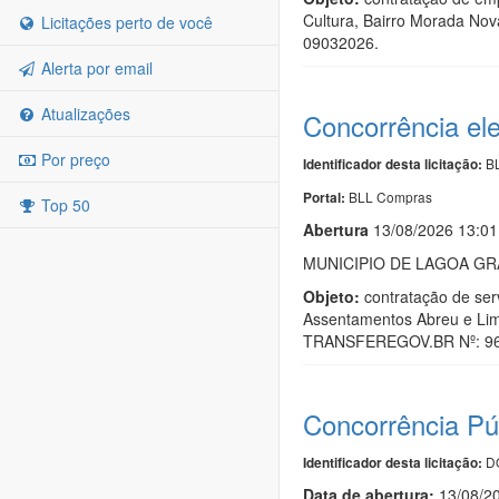
Cultura, Bairro Morada No
Licitações perto de você
09032026.
Alerta por email
Atualizações
Concorrência el
Por preço
BL
Identificador desta licitação:
BLL Compras
Portal:
Top 50
Abert
u
ra
13/08/2026 13:01
MUNICIPIO DE LAGOA G
Objeto:
contratação de ser
Assentamentos Abreu e Li
TRANSFEREGOV.BR Nº: 9
Concorrência Pú
DO
Identificador desta licitação:
Data de abert
u
ra:
13/08/2