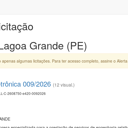
icitação
 Lagoa Grande (PE)
apenas algumas licitações. Para ter acesso completo, assine o Alerta 
etrônica 009/2026
(12 visual.)
L-C-2608750-e420-0092026
RANDE
resa especializada para a prestação de serviços de engenharia relat