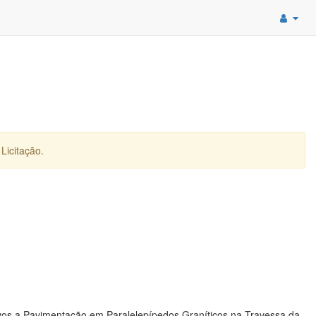
Licitação.
ivos a Pavimentação em Paralelepípedos Graníticos na Travessa da