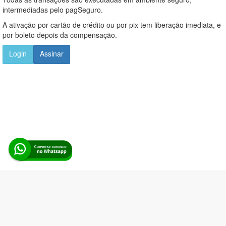
intermediadas pelo pagSeguro.
A ativação por cartão de crédito ou por pix tem liberação imediata, e
por boleto depois da compensação.
Login
Assinar
Alerta Licitação |
Política de privacidade
|
Quem somos
|
Para
desenvolvedores
|
API de Licitações
|
Cadastre-se
Rua dos Pinheiros, 136. SL 01. Maringá-PR. Email:
contato@alertalicitacao.com.br