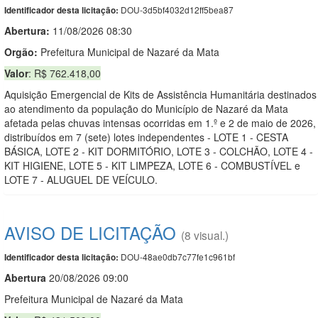
DOU-3d5bf4032d12ff5bea87
Identificador desta licitação:
Abertura:
11/08/2026 08:30
Orgão:
Prefeitura Municipal de Nazaré da Mata
Valor
: R$ 762.418,00
Aquisição Emergencial de Kits de Assistência Humanitária destinados
ao atendimento da população do Município de Nazaré da Mata
afetada pelas chuvas intensas ocorridas em 1.º e 2 de maio de 2026,
distribuídos em 7 (sete) lotes independentes - LOTE 1 - CESTA
BÁSICA, LOTE 2 - KIT DORMITÓRIO, LOTE 3 - COLCHÃO, LOTE 4 -
KIT HIGIENE, LOTE 5 - KIT LIMPEZA, LOTE 6 - COMBUSTÍVEL e
LOTE 7 - ALUGUEL DE VEÍCULO.
AVISO DE LICITAÇÃO
(8 visual.)
DOU-48ae0db7c77fe1c961bf
Identificador desta licitação:
Abert
u
ra
20/08/2026 09:00
Prefeitura Municipal de Nazaré da Mata