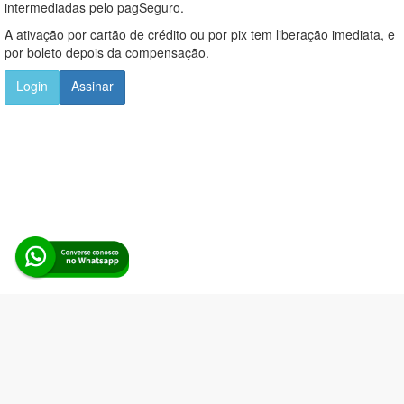
intermediadas pelo pagSeguro.
A ativação por cartão de crédito ou por pix tem liberação imediata, e
por boleto depois da compensação.
Login
Assinar
Alerta Licitação |
Política de privacidade
|
Quem somos
|
Para
desenvolvedores
|
API de Licitações
|
Cadastre-se
Rua dos Pinheiros, 136. SL 01. Maringá-PR. Email:
contato@alertalicitacao.com.br