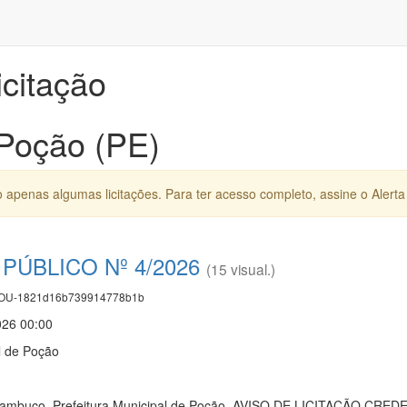
icitação
 Poção (PE)
apenas algumas licitações. Para ter acesso completo, assine o Alerta 
ÚBLICO Nº 4/2026
(15 visual.)
U-1821d16b739914778b1b
026 00:00
l de Poção
ernambuco. Prefeitura Municipal de Poção. AVISO DE LICITAÇÃO 