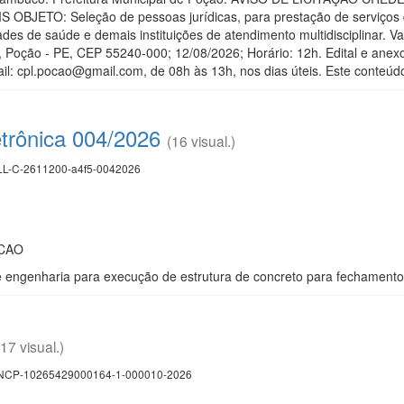
BJETO: Seleção de pessoas jurídicas, para prestação de serviços d
des de saúde e demais instituições de atendimento multidisciplinar. V
, Poção - PE, CEP 55240-000; 12/08/2026; Horário: 12h. Edital e an
l: cpl.pocao@gmail.com, de 08h às 13h, nos dias úteis. Este conteúdo 
etrônica 004/2026
(16 visual.)
L-C-2611200-a4f5-0042026
OCAO
engenharia para execução de estrutura de concreto para fechamento 
(17 visual.)
CP-10265429000164-1-000010-2026