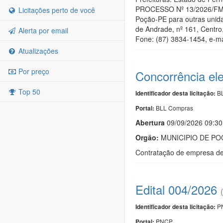
PROCESSO Nº 13/2026/FMS O
Licitações perto de você
Poção-PE para outras unida
de Andrade, nº 161, Centro
Alerta por email
Fone: (87) 3834-1454, e-mai
Atualizações
Por preço
Concorrência el
Top 50
BL
Identificador desta licitação:
BLL Compras
Portal:
Abert
u
ra
09/09/2026 09:30
Orgão:
MUNICIPIO DE P
Contratação de empresa de 
Edital 004/2026
PN
Identificador desta licitação:
PNCP
Portal: