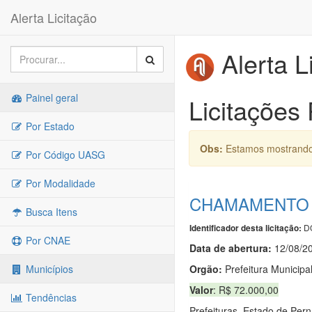
Alerta Licitação
Alerta L
Painel geral
Licitações
Por Estado
Obs:
Estamos mostrando 
Por Código UASG
Por Modalidade
CHAMAMENTO P
Busca Itens
DO
Identificador desta licitação:
Por CNAE
Data de abert
u
ra:
12/08/2
Orgão:
Prefeitura Municipa
Municípios
Valor
: R$ 72.000,00
Tendências
Prefeituras. Estado de P