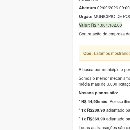
Abert
u
ra
02/09/2026 09:00
Orgão:
MUNICIPIO DE P
Valor
: R$ 4.004.102,00
Contratação de empresa de 
Obs:
Estamos mostrando 
A busca por município é per
Somos o melhor mecanismo d
média mais de 3.000 licitaç
Nossos planos são:
*
R$ 44,90/mês
: Acesso ili
*
1x R$239,90
adiantado pa
*
1x R$369,90
adiantado pa
Todas as transações são e