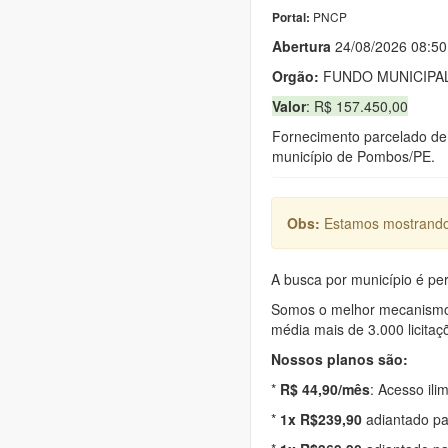
PNCP
Portal:
Abert
u
ra
24/08/2026 08:50
Orgão:
FUNDO MUNICIPAL
Valor
: R$ 157.450,00
Fornecimento parcelado de 
município de Pombos/PE.
Obs:
Estamos mostrando 
A busca por município é per
Somos o melhor mecanismo d
média mais de 3.000 licitaç
Nossos planos são:
*
R$ 44,90/mês
: Acesso ili
*
1x R$239,90
adiantado pa