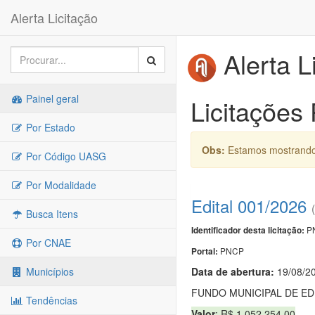
Alerta Licitação
Alerta L
Painel geral
Licitações
Por Estado
Obs:
Estamos mostrando 
Por Código UASG
Por Modalidade
Edital 001/2026
Busca Itens
PN
Identificador desta licitação:
Por CNAE
PNCP
Portal:
Data de abert
u
ra:
19/08/2
Municípios
FUNDO MUNICIPAL DE E
Tendências
Valor
: R$ 1.052.254,00