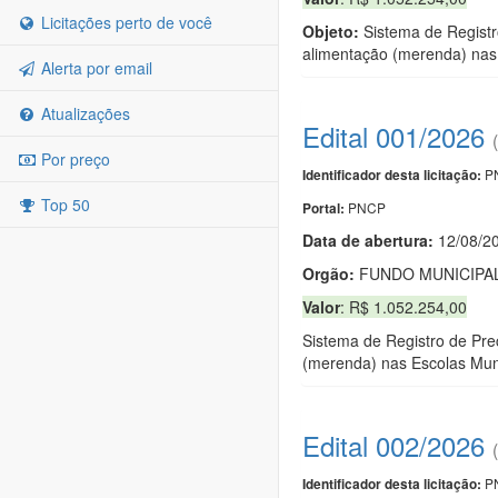
Licitações perto de você
Objeto:
Sistema de Regist
alimentação (merenda) nas 
Alerta por email
Atualizações
Edital 001/2026
Por preço
PN
Identificador desta licitação:
Top 50
PNCP
Portal:
Data de abert
u
ra:
12/08/2
Orgão:
FUNDO MUNICIPAL
Valor
: R$ 1.052.254,00
Sistema de Registro de P
(merenda) nas Escolas Muni
Edital 002/2026
PN
Identificador desta licitação: