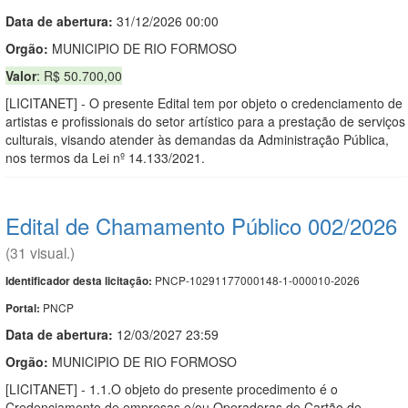
Data de abert
u
ra:
31/12/2026 00:00
Orgão:
MUNICIPIO DE RIO FORMOSO
Valor
: R$ 50.700,00
[LICITANET] - O presente Edital tem por objeto o credenciamento de
artistas e profissionais do setor artístico para a prestação de serviços
culturais, visando atender às demandas da Administração Pública,
nos termos da Lei nº 14.133/2021.
Edital de Chamamento Público 002/2026
(31 visual.)
PNCP-10291177000148-1-000010-2026
Identificador desta licitação:
PNCP
Portal:
Data de abert
u
ra:
12/03/2027 23:59
Orgão:
MUNICIPIO DE RIO FORMOSO
[LICITANET] - 1.1.O objeto do presente procedimento é o
Credenciamento de empresas e/ou Operadoras de Cartão de