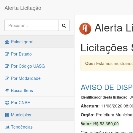
Alerta Licitação
Alerta L
Painel geral
Licitações 
Por Estado
Obs:
Estamos mostrando 
Por Código UASG
Por Modalidade
AVISO DE DISP
Busca Itens
DO
Identificador desta licitação:
Por CNAE
Abertura:
11/08/2026 08:0
Orgão:
Prefeitura Municipal
Municípios
Valor
: R$ 53.650,00
Tendências
Contratação de empresa esp