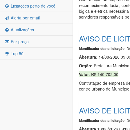
reconhecimento facial, cont
Licitações perto de você
lógica e elétrica necessár
servidores responsáveis pel
Alerta por email
Atualizações
AVISO DE LICI
Por preço
DO
Identificador desta licitação:
Top 50
Abertura:
14/08/2026 09:0
Orgão:
Prefeitura Municipal
Valor
: R$ 140.702,00
Contratação de empresa de
centro urbano do Município
AVISO DE LICI
DO
Identificador desta licitação:
Abert
u
ra
13/08/2026 09:00