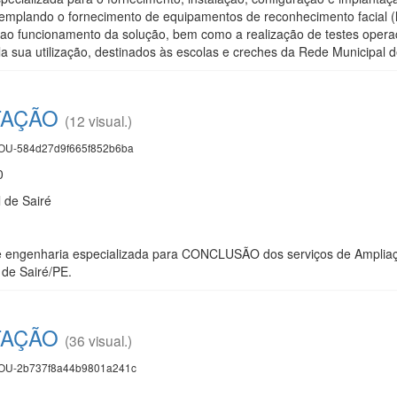
emplando o fornecimento de equipamentos de reconhecimento facial (le
ia ao funcionamento da solução, bem como a realização de testes oper
a sua utilização, destinados às escolas e creches da Rede Municipal 
TAÇÃO
(12 visual.)
U-584d27d9f665f852b6ba
0
 de Sairé
 engenharia especializada para CONCLUSÃO dos serviços de Ampliação
 de Sairé/PE.
TAÇÃO
(36 visual.)
U-2b737f8a44b9801a241c