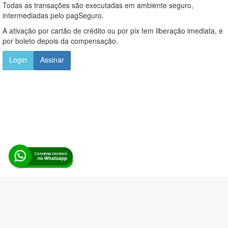
Todas as transações são executadas em ambiente seguro,
intermediadas pelo pagSeguro.
A ativação por cartão de crédito ou por pix tem liberação imediata, e
por boleto depois da compensação.
Login
Assinar
Alerta Licitação |
Política de privacidade
|
Quem somos
|
Para
desenvolvedores
|
API de Licitações
|
Cadastre-se
Rua dos Pinheiros, 136. SL 01. Maringá-PR. Email:
contato@alertalicitacao.com.br