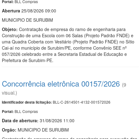
BLL Compras
Portal:
Abert
u
ra
25/08/2026 09:00
MUNICIPIO DE SURUBIM
Objeto:
Contratação de empresa do ramo de engenharia para
Construção de uma Escola com 06 Salas (Projeto Padrão FNDE) e
uma Quadra Coberta com Vestiário (Projeto Padrão FNDE) no Sítio
Cai-aí no município de Surubim/PE, conforme Convênio SEE nº
057/2026 celebrado entre a Secretaria Estadual de Educação e
Prefeitura de Surubim-PE.
Concorrência eletrônica 00157/2026
(9
visual.)
BLL-C-2614501-4132-001572026
Identificador desta licitação:
BLL Compras
Portal:
Data de abert
u
ra:
31/08/2026 11:00
Orgão:
MUNICIPIO DE SURUBIM
Contratação de empresa do ramo de engenharia para execução dos