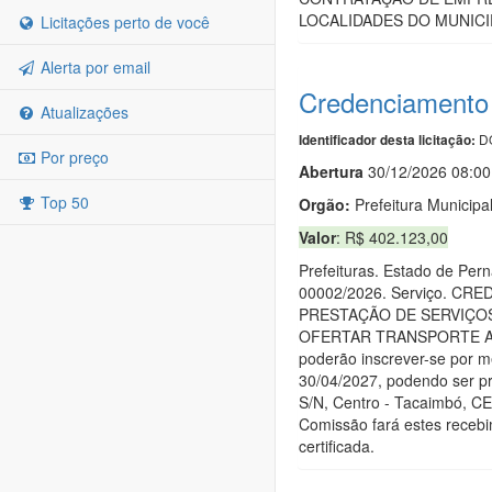
LOCALIDADES DO MUNICI
Licitações perto de você
Alerta por email
Credenciamento
Atualizações
DO
Identificador desta licitação:
Por preço
Abert
u
ra
30/12/2026 08:00
Top 50
Orgão:
Prefeitura Municipa
Valor
: R$ 402.123,00
Prefeituras. Estado de P
00002/2026. Serviço. 
PRESTAÇÃO DE SERVIÇO
OFERTAR TRANSPORTE AOS
poderão inscrever-se por 
30/04/2027, podendo ser pr
S/N, Centro - Tacaimbó, CE
Comissão fará estes recebi
certificada.