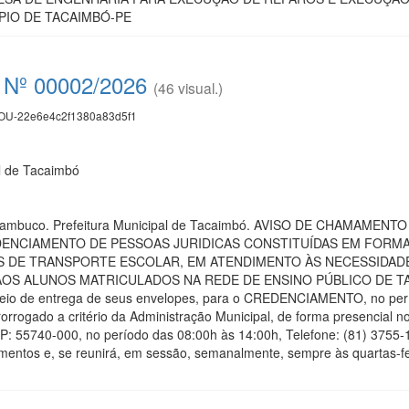
PIO DE TACAIMBÓ-PE
 Nº 00002/2026
(46 visual.)
U-22e6e4c2f1380a83d5f1
l de Tacaimbó
ernambuco. Prefeitura Municipal de Tacaimbó. AVISO DE CHAMAMENT
CREDENCIAMENTO DE PESSOAS JURIDICAS CONSTITUÍDAS EM FORM
S DE TRANSPORTE ESCOLAR, EM ATENDIMENTO ÀS NECESSIDADE
 ALUNOS MATRICULADOS NA REDE DE ENSINO PÚBLICO DE TACAIMBÓ
meio de entrega de seus envelopes, para o CREDENCIAMENTO, no perío
orrogado a critério da Administração Municipal, de forma presencial n
P: 55740-000, no período das 08:00h às 14:00h, Telefone: (81) 3755-
mentos e, se reunirá, em sessão, semanalmente, sempre às quartas-fei