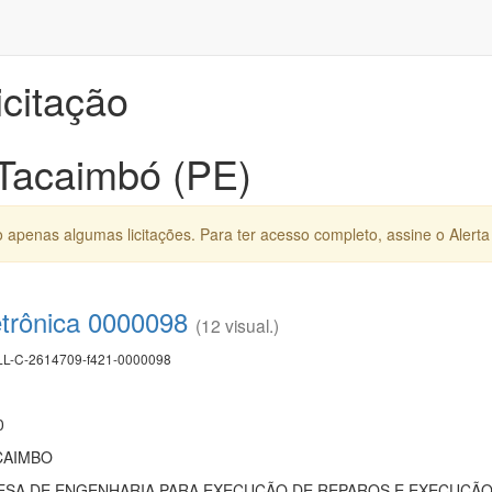
icitação
 Tacaimbó (PE)
apenas algumas licitações. Para ter acesso completo, assine o Alerta 
etrônica 0000098
(12 visual.)
L-C-2614709-f421-0000098
0
CAIMBO
SA DE ENGENHARIA PARA EXECUÇÃO DE REPAROS E EXECUÇÃO