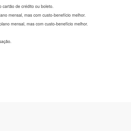
o cartão de crédito ou boleto.
lano mensal, mas com custo-benefício melhor.
plano mensal, mas com custo-benefício melhor.
nsação.
itações
|
Cadastre-se
com.br
2-0450