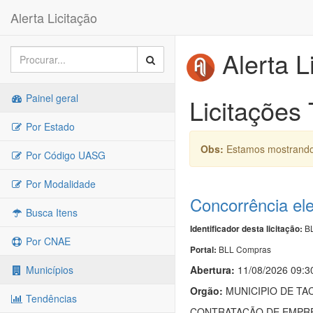
Alerta Licitação
Alerta L
Painel geral
Licitações
Por Estado
Obs:
Estamos mostrando 
Por Código UASG
Por Modalidade
Concorrência el
Busca Itens
BL
Identificador desta licitação:
Por CNAE
BLL Compras
Portal:
Abertura:
11/08/2026 09:3
Municípios
Orgão:
MUNICIPIO DE TA
Tendências
CONTRATAÇÃO DE EMPRE