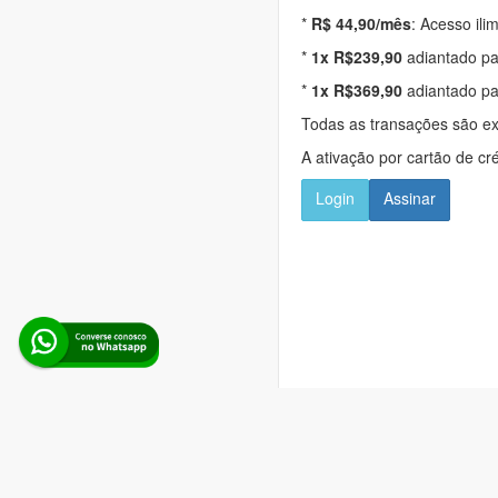
*
R$ 44,90/mês
: Acesso ili
*
1x R$239,90
adiantado pa
*
1x R$369,90
adiantado pa
Todas as transações são e
A ativação por cartão de cr
Login
Assinar
Alerta Licitação |
Pol
Rua d
Boina