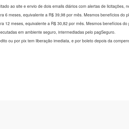
mitado ao site e envio de dois emails diários com alertas de licitações, n
ra 6 meses, equivalente a R$ 39,98 por mês. Mesmos benefícios do p
ra 12 meses, equivalente a R$ 30,82 por mês. Mesmos benefícios do 
xecutadas em ambiente seguro, intermediadas pelo pagSeguro.
édito ou por pix tem liberação imediata, e por boleto depois da compe
ítica de privacidade
|
Quem somos
|
Para desenvolvedores
|
API de Lic
os Pinheiros, 136. SL 01. Maringá-PR. Email: contato@alertalicitacao.
 Azul Sistemas Ltda. CNPJ 33.839.112/0001-90 | WhatsApp (44) 9883