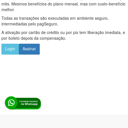
mês. Mesmos benefícios do plano mensal, mas com custo-benefício
melhor.
Todas as transações são executadas em ambiente seguro,
intermediadas pelo pagSeguro.
A ativação por cartão de crédito ou por pix tem liberação imediata, e
por boleto depois da compensação.
Login
Assinar
Alerta Licitação |
Política de privacidade
|
Quem somos
|
Para
desenvolvedores
|
API de Licitações
|
Cadastre-se