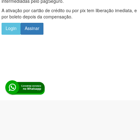
intermediadas pelo pagSeguro.
A ativação por cartão de crédito ou por pix tem liberação imediata, e
por boleto depois da compensação.
Login
Assinar
Alerta Licitação |
Política de privacidade
|
Quem somos
|
Para
desenvolvedores
|
API de Licitações
|
Cadastre-se
Rua dos Pinheiros, 136. SL 01. Maringá-PR. Email:
contato@alertalicitacao.com.br
Boina Azul Sistemas Ltda. CNPJ 33.839.112/0001-90 | WhatsApp