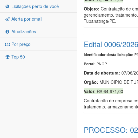
Licitações perto de você
Objeto:
Contratação de emp
gerenciamento, tratamento,
Alerta por email
Tupanatinga/PE.
Atualizações
Edital 0006/202
Por preço
PN
Identificador desta licitação:
Top 50
PNCP
Portal:
Data de abert
u
ra:
07/08/2
Orgão:
MUNICIPIO DE TU
Valor
: R$ 64.671,00
Contratação de empresa esp
tratamento, armazenamento,
PROCESSO: 02