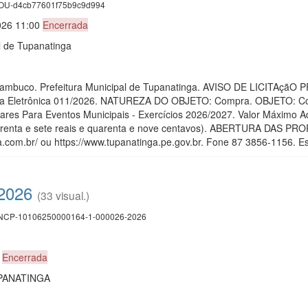
U-d4cb77601f75b9c9d994
026 11:00
Encerrada
l de Tupanatinga
rnambuco. Prefeitura Municipal de Tupanatinga. AVISO DE LICITAç
 Eletrônica 011/2026. NATUREZA DO OBJETO: Compra. OBJETO: Contr
s Para Eventos Municipais - Exercícios 2026/2027. Valor Máximo Adm
uarenta e sete reais e quarenta e nove centavos). ABERTURA DAS PROPO
ga.com.br/ ou https://www.tupanatinga.pe.gov.br. Fone 87 3856-1156. Es
/2026
(33 visual.)
CP-10106250000164-1-000026-2026
9
Encerrada
PANATINGA