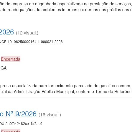
ção de empresa de engenharia especializada na prestação de serviço
 de readequações de ambientes internos e externos dos prédios das u
/2026
(12 visual.)
CP-10106250000164-1-000021-2026
9
Encerrada
NGA
resa especializada para fornecimento parcelado de gasolina comum,
icial da Administração Pública Municipal, conforme Termo de Referênci
co Nº 9/2026
(16 visual.)
U-9e0f942482ce1fcf2ac9
0
Encerrada