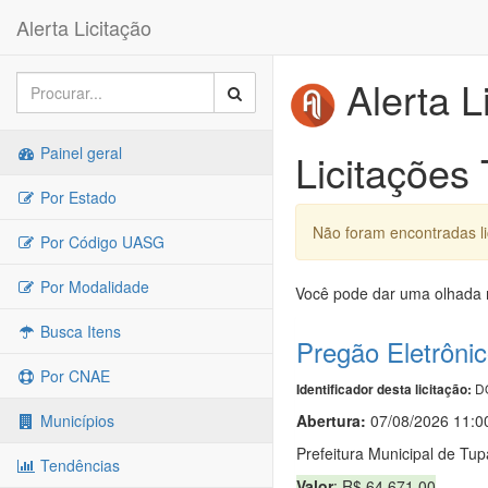
Alerta Licitação
Alerta L
Painel geral
Licitações
Por Estado
Não foram encontradas li
Por Código UASG
Por Modalidade
Você pode dar uma olhada n
Busca Itens
Pregão Eletrôni
Por CNAE
DO
Identificador desta licitação:
Abertura:
07/08/2026 11:0
Municípios
Prefeitura Municipal de Tu
Tendências
Valor
: R$ 64.671,00