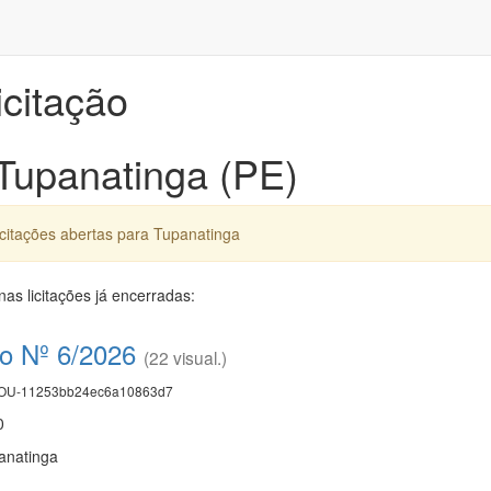
icitação
 Tupanatinga (PE)
citações abertas para Tupanatinga
as licitações já encerradas:
co Nº 6/2026
(22 visual.)
U-11253bb24ec6a10863d7
0
panatinga