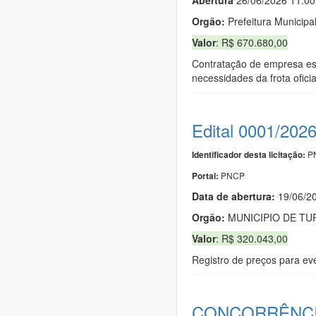
Orgão:
Prefeitura Municipa
Valor
: R$ 670.680,00
Contratação de empresa es
necessidades da frota ofici
Edital 0001/202
PN
Identificador desta licitação:
PNCP
Portal:
Data de abert
u
ra:
19/06/2
Orgão:
MUNICIPIO DE TU
Valor
: R$ 320.043,00
Registro de preços para eve
CONCORRÊNCIA