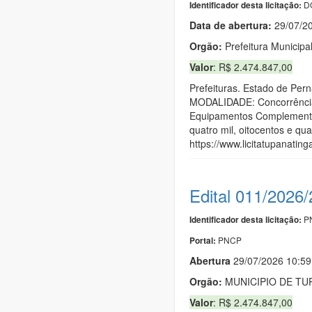
DO
Identificador desta licitação:
Data de abert
u
ra:
29/07/2
Orgão:
Prefeitura Municipa
Valor
: R$ 2.474.847,00
Prefeituras. Estado de Pe
MODALIDADE: Concorrência
Equipamentos Complementare
quatro mil, oitocentos e q
https://www.licitatupanatin
Edital 011/2026
PN
Identificador desta licitação:
PNCP
Portal:
Abert
u
ra
29/07/2026 10:5
Orgão:
MUNICIPIO DE TU
Valor
: R$ 2.474.847,00