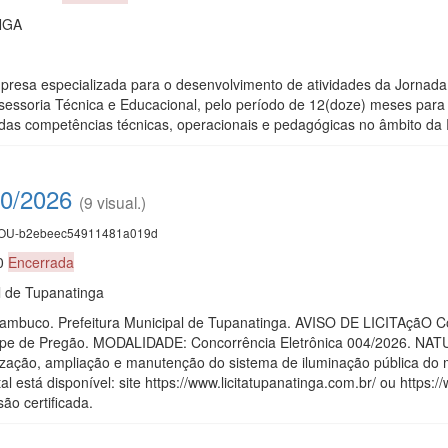
NGA
resa especializada para o desenvolvimento de atividades da Jornada 
ssoria Técnica e Educacional, pelo período de 12(doze) meses para a
das competências técnicas, operacionais e pedagógicas no âmbito da 
0/2026
(9 visual.)
U-b2ebeec54911481a019d
00
Encerrada
l de Tupanatinga
rnambuco. Prefeitura Municipal de Tupanatinga. AVISO DE LICITAçãO 
pe de Pregão. MODALIDADE: Concorrência Eletrônica 004/2026. N
ização, ampliação e manutenção do sistema de iluminação pública
al está disponível: site https://www.licitatupanatinga.com.br/ ou http
são certificada.