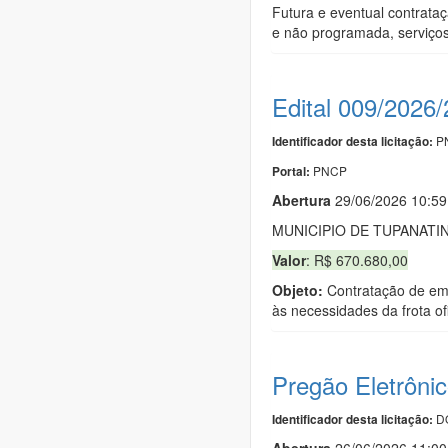
Futura e eventual contrata
e não programada, serviços
Edital 009/2026
PN
Identificador desta licitação:
PNCP
Portal:
Abert
u
ra
29/06/2026 10:5
MUNICIPIO DE TUPANATI
Valor
: R$ 670.680,00
Objeto:
Contratação de emp
às necessidades da frota of
Pregão Eletrôni
DO
Identificador desta licitação:
Abert
u
ra
26/06/2026 11:0