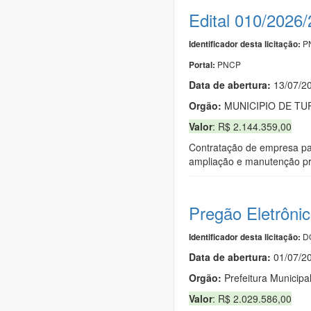
Edital 010/2026
PN
Identificador desta licitação:
PNCP
Portal:
Data de abert
u
ra:
13/07/2
Orgão:
MUNICIPIO DE TU
Valor
: R$ 2.144.359,00
Contratação de empresa par
ampliação e manutenção pre
Pregão Eletrôni
DO
Identificador desta licitação:
Data de abert
u
ra:
01/07/2
Orgão:
Prefeitura Municipa
Valor
: R$ 2.029.586,00