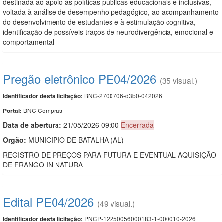
destinada ao apoio às políticas públicas educacionais e inclusivas,
voltada à análise de desempenho pedagógico, ao acompanhamento
do desenvolvimento de estudantes e à estimulação cognitiva,
identificação de possíveis traços de neurodivergência, emocional e
comportamental
Pregão eletrônico PE04/2026
(35 visual.)
BNC-2700706-d3b0-042026
Identificador desta licitação:
BNC Compras
Portal:
Data de abert
u
ra:
21/05/2026 09:00
Encerrada
Orgão:
MUNICIPIO DE BATALHA (AL)
REGISTRO DE PREÇOS PARA FUTURA E EVENTUAL AQUISIÇÃO
DE FRANGO IN NATURA
Edital PE04/2026
(49 visual.)
PNCP-12250056000183-1-000010-2026
Identificador desta licitação: