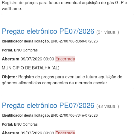
Registro de preços para futura e eventual aquisição de gás GLP e
vasilhame.
Pregão eletrônico PE07/2026
(31 visual.)
BNC-2700706-d3b0-072026
Identificador desta licitação:
BNC Compras
Portal:
Abert
u
ra
09/07/2026 09:00
Encerrada
MUNICIPIO DE BATALHA (AL)
Objeto:
Registro de preços para eventual e futura aquisição de
gêneros alimentícios componentes da merenda escolar
Pregão eletrônico PE07/2026
(42 visual.)
BNC-2700706-734e-072026
Identificador desta licitação:
BNC Compras
Portal:
Abert
u
ra
09/07/2026 09:00
Encerrada