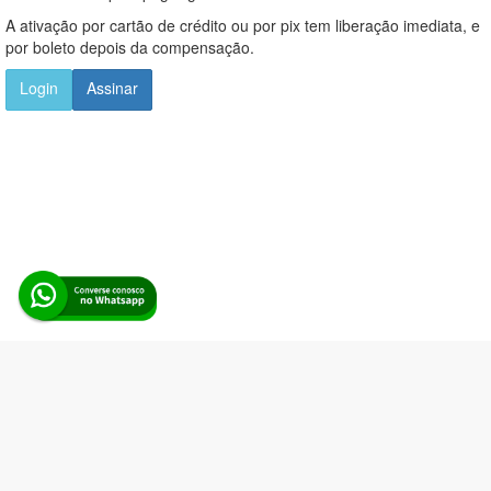
A ativação por cartão de crédito ou por pix tem liberação imediata, e
por boleto depois da compensação.
Login
Assinar
Alerta Licitação |
Política de privacidade
|
Quem somos
|
Para
desenvolvedores
|
API de Licitações
|
Cadastre-se
Rua dos Pinheiros, 136. SL 01. Maringá-PR. Email:
contato@alertalicitacao.com.br
Boina Azul Sistemas Ltda. CNPJ 33.839.112/0001-90 | WhatsApp